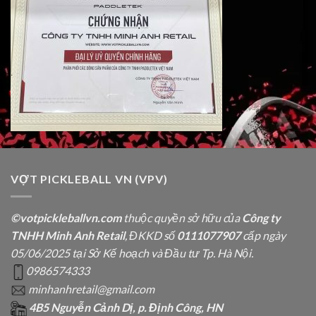
VỢT PICKLEBALL VN (VPV)
©votpickleballvn.com
thuộc quyền sở hữu của
Công ty
TNHH Minh Anh Retail
, ĐKKD số
0111077907
cấp ngày
05/06/2025 tại Sở Kế hoạch và Đầu tư Tp. Hà Nội.
0986574333
minhanhretail@gmail.com
4B5 Nguyễn Cảnh Dị, p. Định Công, HN