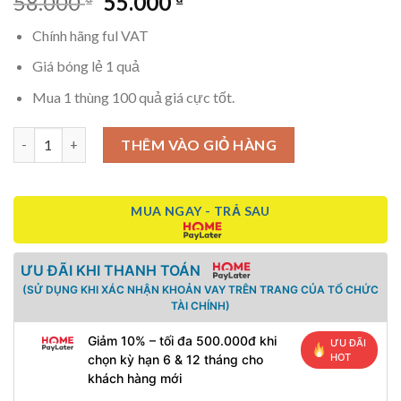
Giá
Giá
58.000
55.000
gốc
hiện
Chính hãng ful VAT
là:
tại
58.000 ₫.
là:
Giá bóng lẻ 1 quả
55.000 ₫.
Mua 1 thùng 100 quả giá cực tốt.
Bóng JOOLA HC-40 chính hãng số lượng
THÊM VÀO GIỎ HÀNG
MUA NGAY - TRẢ SAU
ƯU ĐÃI KHI THANH TOÁN
(SỬ DỤNG KHI XÁC NHẬN KHOẢN VAY TRÊN TRANG CỦA TỔ CHỨC
TÀI CHÍNH)
Giảm 10% – tối đa 500.000đ khi
ƯU ĐÃI
HOT
chọn kỳ hạn 6 & 12 tháng cho
khách hàng mới