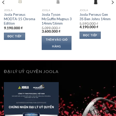
JOOLA
JOOLA
JOOLA
Joola Perseus
Joola Tyson
Joola Perseus Gen
MODTA-15 Chroma
McGuffin Magnus 3
3S Ben Johns 14mm
Edition
14mm/16mm
5.590.000
₫
Giá
Giá
4.190.000
₫
9.190.000
₫
5.099.000
₫
gốc
hiện
Giá
Giá
3.600.000
₫
là:
tại
gốc
hiện
ĐỌC TIẾP
ĐỌC TIẾP
5.590.000 ₫.
là:
là:
tại
THÊM VÀO GIỎ
 ₫.
4.190.000 ₫
5.099.000 ₫.
là:
3.600.000 ₫.
HÀNG
ĐẠI LÝ UỶ QUYỀN JOOLA