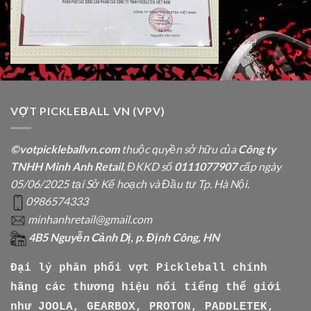
VỢT PICKLEBALL VN (VPV)
©votpickleballvn.com
thuộc quyền sở hữu của
Công ty
TNHH Minh Anh Retail
, ĐKKD số
0111077907
cấp ngày
05/06/2025 tại Sở Kế hoạch và Đầu tư Tp. Hà Nội.
0986574333
minhanhretail@gmail.com
4B5 Nguyễn Cảnh Dị, p. Định Công, HN
Đại lý phân phối vợt Pickleball chính
hãng các thương hiệu nổi tiếng thế giới
như
JOOLA, GEARBOX, PROTON, PADDLETEK,