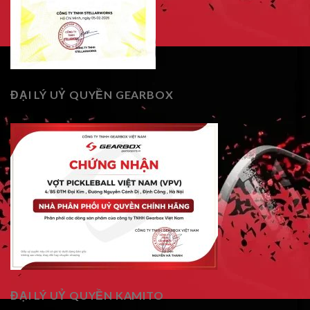
ĐẠI LÝ UỶ QUYỀN GEARBOX
ĐẠI LÝ UỶ QUYỀN KAMITO