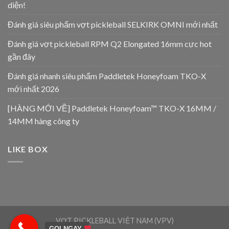
diện!
Đánh giá siêu phẩm vợt pickleball SELKIRK OMNI mới nhất
Đánh giá vợt pickleball RPM Q2 Elongated 16mm cực hot
gần đây
Đánh giá nhanh siêu phẩm Paddletek Honeyfoam TKO-X
mới nhất 2026
[HÀNG MỚI VỀ] Paddletek Honeyfoam™ TKO-X 16MM /
14MM hàng công ty
LIKE BOX
VỢT PICKLEBALL VIỆT NAM (VPV)
GỌI NGAY