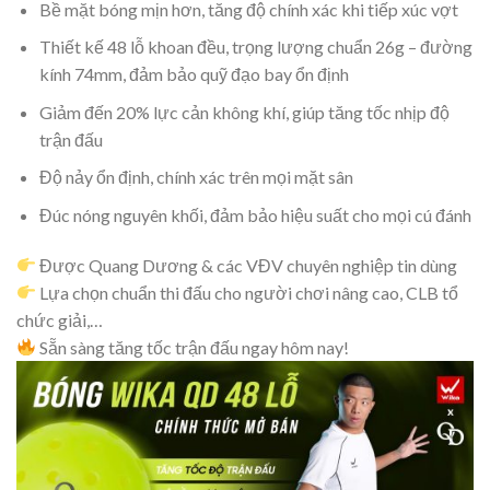
Bề mặt bóng mịn hơn, tăng độ chính xác khi tiếp xúc vợt
Thiết kế 48 lỗ khoan đều, trọng lượng chuẩn 26g – đường
kính 74mm, đảm bảo quỹ đạo bay ổn định
Giảm đến 20% lực cản không khí, giúp tăng tốc nhịp độ
trận đấu
Độ nảy ổn định, chính xác trên mọi mặt sân
Đúc nóng nguyên khối, đảm bảo hiệu suất cho mọi cú đánh
Được Quang Dương & các VĐV chuyên nghiệp tin dùng
Lựa chọn chuẩn thi đấu cho người chơi nâng cao, CLB tổ
chức giải,…
Sẵn sàng tăng tốc trận đấu ngay hôm nay!