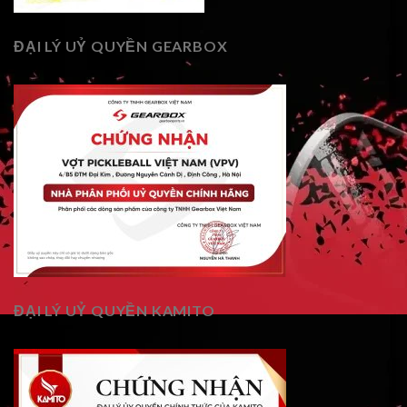
ĐẠI LÝ UỶ QUYỀN GEARBOX
ĐẠI LÝ UỶ QUYỀN KAMITO