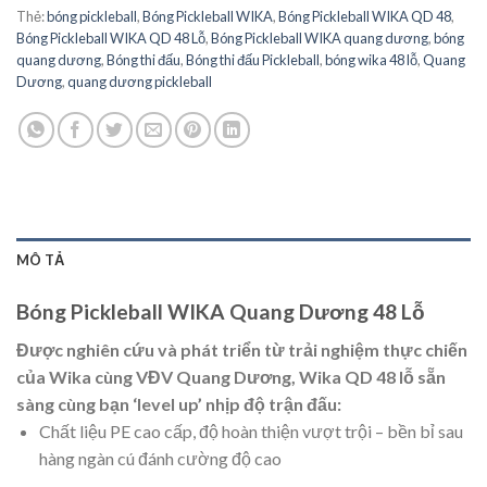
Thẻ:
bóng pickleball
,
Bóng Pickleball WIKA
,
Bóng Pickleball WIKA QD 48
,
Bóng Pickleball WIKA QD 48 Lỗ
,
Bóng Pickleball WIKA quang dương
,
bóng
quang dương
,
Bóng thi đấu
,
Bóng thi đấu Pickleball
,
bóng wika 48 lỗ
,
Quang
Dương
,
quang dương pickleball
MÔ TẢ
Bóng Pickleball WIKA Quang Dương 48 Lỗ
Được nghiên cứu và phát triển từ trải nghiệm thực chiến
của Wika cùng VĐV Quang Dương, Wika QD 48 lỗ sẵn
sàng cùng bạn ‘level up’ nhịp độ trận đấu:
Chất liệu PE cao cấp, độ hoàn thiện vượt trội – bền bỉ sau
hàng ngàn cú đánh cường độ cao