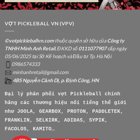
VỢT PICKLEBALL VN (VPV)
©votpickleballvn.com
thuộc quyền sở hữu của
Công ty
TNHH Minh Anh Retail
, ĐKKD số
0111077907
cấp ngày
05/06/2025 tại Sở Kế hoạch và Đầu tư Tp. Hà Nội.
0986574333
minhanhretail@gmail.com
4B5 Nguyễn Cảnh Dị, p. Định Công, HN
Đại lý phân phối vợt Pickleball chính
hãng các thương hiệu nổi tiếng thế giới
như
JOOLA, GEARBOX, PROTON, PADDLETEK,
FRANKLIN, SELKIRK, ADIDAS, SYPIK,
FACOLOS, KAMITO…