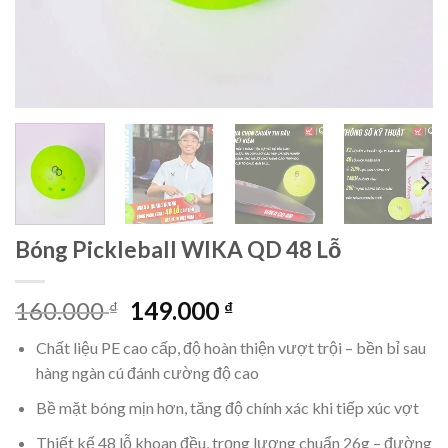
Bóng Pickleball WIKA QD 48 Lỗ
Giá
Giá
160.000
149.000
₫
₫
gốc
hiện
Chất liệu PE cao cấp, độ hoàn thiện vượt trội – bền bỉ sau
là:
tại
hàng ngàn cú đánh cường độ cao
160.000 ₫.
là:
149.000 ₫.
Bề mặt bóng mịn hơn, tăng độ chính xác khi tiếp xúc vợt
Thiết kế 48 lỗ khoan đều, trọng lượng chuẩn 26g – đường