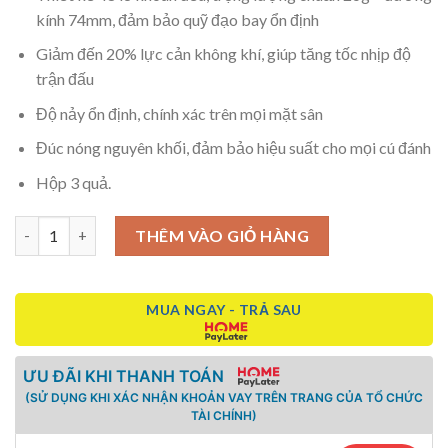
kính 74mm, đảm bảo quỹ đạo bay ổn định
Giảm đến 20% lực cản không khí, giúp tăng tốc nhịp độ
trận đấu
Độ nảy ổn định, chính xác trên mọi mặt sân
Đúc nóng nguyên khối, đảm bảo hiệu suất cho mọi cú đánh
Hộp 3 quả.
Bóng Pickleball WIKA QD 48 Lỗ số lượng
THÊM VÀO GIỎ HÀNG
MUA NGAY - TRẢ SAU
ƯU ĐÃI KHI THANH TOÁN
(SỬ DỤNG KHI XÁC NHẬN KHOẢN VAY TRÊN TRANG CỦA TỔ CHỨC
TÀI CHÍNH)