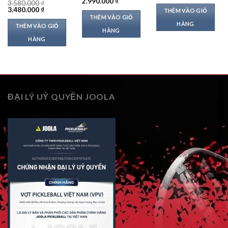
Giá
Giá
2.990.000
₫
3.580.000
₫
gốc
hiện
Giá
Giá
3.480.000
₫
THÊM VÀO GIỎ
là:
tại
gốc
hiện
THÊM VÀO GIỎ
3.990.000 ₫.
là:
là:
tại
HÀNG
THÊM VÀO GIỎ
2.990.000 ₫.
3.580.000 ₫.
là:
HÀNG
3.480.000 ₫.
HÀNG
ĐẠI LÝ UỶ QUYỀN JOOLA