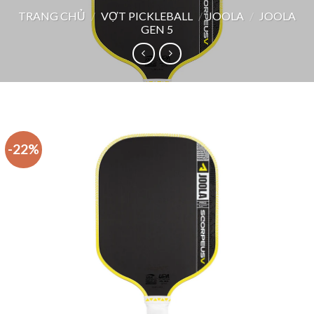
TRANG CHỦ
/
VỢT PICKLEBALL
/
JOOLA
/
JOOLA
GEN 5
-22%