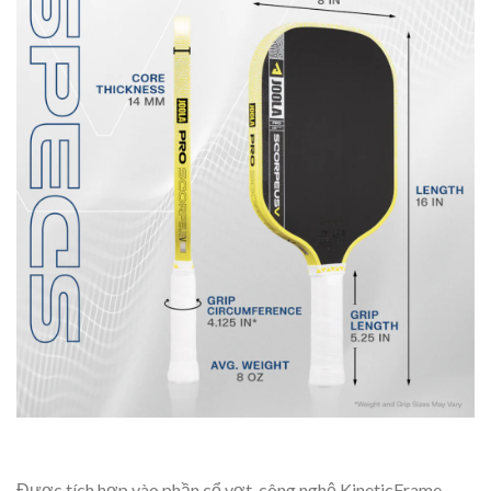
Được tích hợp vào phần cổ vợt, công nghệ KineticFrame