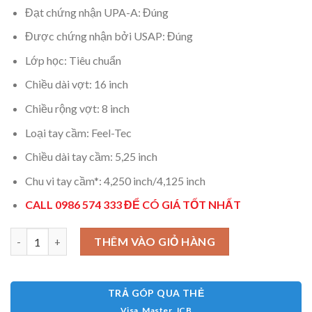
6.190.000 ₫.
Đạt chứng nhận UPA-A: Đúng
Được chứng nhận bởi USAP: Đúng
Lớp học: Tiêu chuẩn
Chiều dài vợt: 16 inch
Chiều rộng vợt: 8 inch
Loại tay cầm: Feel-Tec
Chiều dài tay cầm: 5,25 inch
Chu vi tay cầm*: 4,250 inch/4,125 inch
CALL 0986 574 333 ĐỂ CÓ GIÁ TỐT NHẤT
Joola Scorpeus Pro V Anna Bright Yellow 14mm số lượng
THÊM VÀO GIỎ HÀNG
TRẢ GÓP QUA THẺ
Visa, Master, JCB