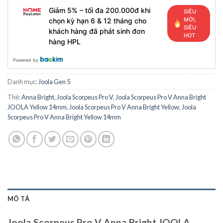
Giảm 5% – tối đa 200.000đ khi
SIÊU
MỚI,
chọn kỳ hạn 6 & 12 tháng cho
SIÊU
khách hàng đã phát sinh đơn
HOT
hàng HPL
Powered by
Danh mục:
Joola Gen 5
Thẻ:
Anna Bright
,
Joola Scorpeus Pro V
,
Joola Scorpeus Pro V Anna Bright
JOOLA Yellow 14mm
,
Joola Scorpeus Pro V Anna Bright Yellow
,
Joola
Scorpeus Pro V Anna Bright Yellow 14mm
MÔ TẢ
Joola Scorpeus Pro V Anna Bright JOOLA