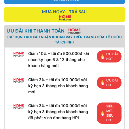
MUA NGAY - TRẢ SAU
ƯU ĐÃI KHI THANH TOÁN
(SỬ DỤNG KHI XÁC NHẬN KHOẢN VAY TRÊN TRANG CỦA TỔ CHỨC
TÀI CHÍNH)
Giảm 10% – tối đa 500.000đ khi
ƯU ĐÃI
HOT
chọn kỳ hạn 6 & 12 tháng cho
khách hàng mới
Giảm 3% – tối đa 100.000đ với
ƯU ĐÃI
HOT
kỳ hạn 3 tháng cho khách hàng
mới
Giảm 3% – tối đa 100.000đ với
SIÊU
MỚI,
kỳ hạn 3 tháng cho khách hàng
SIÊU
đã phát sinh đơn hàng HPL
HOT