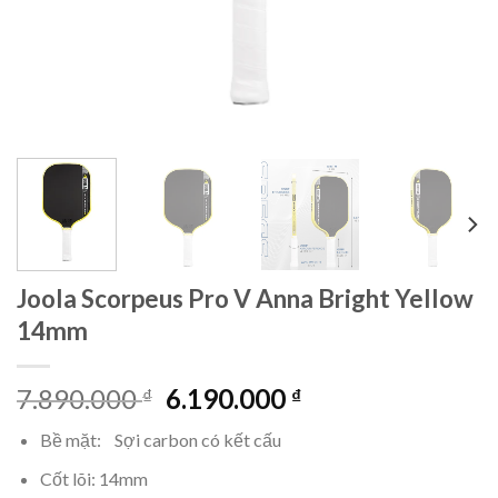
Joola Scorpeus Pro V Anna Bright Yellow
14mm
Giá
Giá
7.890.000
6.190.000
₫
₫
gốc
hiện
Bề mặt: Sợi carbon có kết cấu
là:
tại
7.890.000 ₫.
là:
Cốt lõi: 14mm