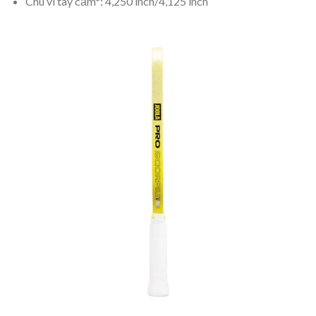
Chu vi tay cầm*: 4,250 inch/4,125 inch