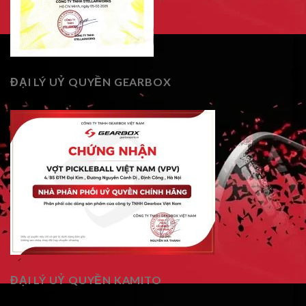
ĐẠI LÝ UỶ QUYỀN GEARBOX
ĐẠI LÝ UỶ QUYỀN KAMITO