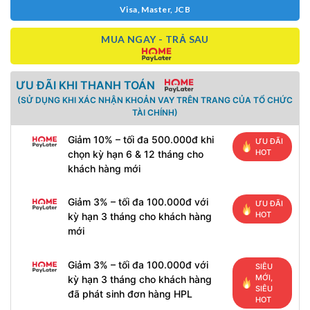
Visa, Master, JCB
MUA NGAY - TRẢ SAU
ƯU ĐÃI KHI THANH TOÁN
(SỬ DỤNG KHI XÁC NHẬN KHOẢN VAY TRÊN TRANG CỦA TỔ CHỨC
TÀI CHÍNH)
Giảm 10% – tối đa 500.000đ khi
ƯU ĐÃI
HOT
chọn kỳ hạn 6 & 12 tháng cho
khách hàng mới
Giảm 3% – tối đa 100.000đ với
ƯU ĐÃI
HOT
kỳ hạn 3 tháng cho khách hàng
mới
Giảm 3% – tối đa 100.000đ với
SIÊU
MỚI,
kỳ hạn 3 tháng cho khách hàng
SIÊU
đã phát sinh đơn hàng HPL
HOT