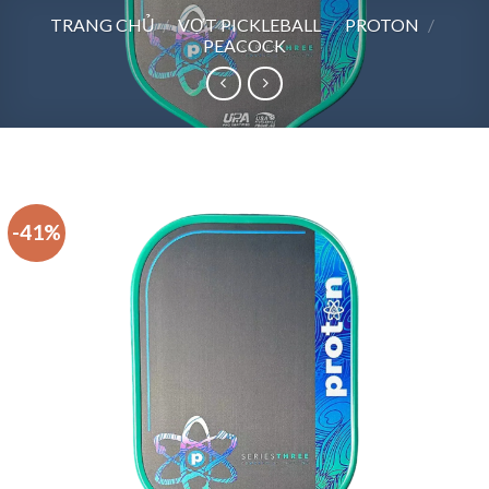
TRANG CHỦ
/
VỢT PICKLEBALL
/
PROTON
/
PEACOCK
-41%