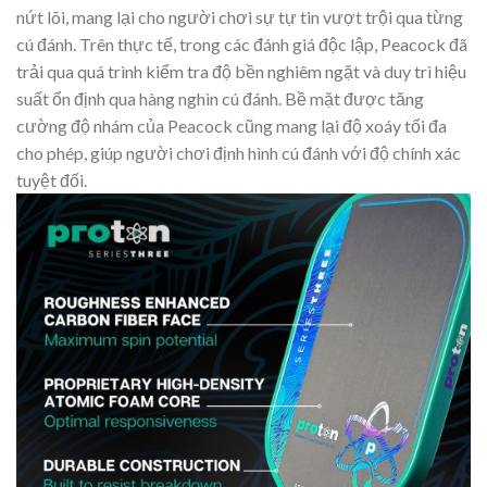
nứt lõi, mang lại cho người chơi sự tự tin vượt trội qua từng
cú đánh. Trên thực tế, trong các đánh giá độc lập, Peacock đã
trải qua quá trình kiểm tra độ bền nghiêm ngặt và duy trì hiệu
suất ổn định qua hàng nghìn cú đánh. Bề mặt được tăng
cường độ nhám của Peacock cũng mang lại độ xoáy tối đa
cho phép, giúp người chơi định hình cú đánh với độ chính xác
tuyệt đối.