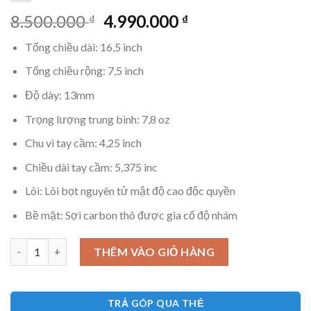
Giá
Giá
8.500.000
4.990.000
₫
₫
gốc
hiện
Tổng chiều dài: 16,5 inch
là:
tại
8.500.000 ₫.
là:
Tổng chiều rộng: 7,5 inch
4.990.000 ₫.
Độ dày: 13mm
Trọng lượng trung bình: 7,8 oz
Chu vi tay cầm: 4,25 inch
Chiều dài tay cầm: 5,375 inc
Lõi: Lõi bọt nguyên tử mật độ cao độc quyền
Bề mặt: Sợi carbon thô được gia cố độ nhám
Proton Project Peacock Elongated 13mm số lượng
THÊM VÀO GIỎ HÀNG
TRẢ GÓP QUA THẺ