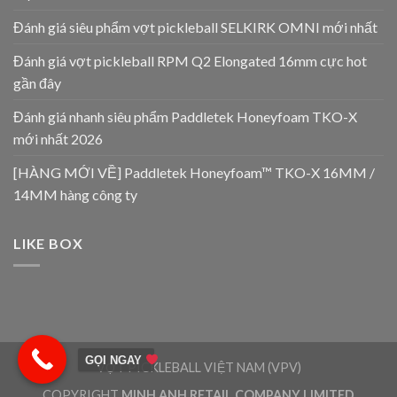
Đánh giá siêu phẩm vợt pickleball SELKIRK OMNI mới nhất
Đánh giá vợt pickleball RPM Q2 Elongated 16mm cực hot
gần đây
Đánh giá nhanh siêu phẩm Paddletek Honeyfoam TKO-X
mới nhất 2026
[HÀNG MỚI VỀ] Paddletek Honeyfoam™ TKO-X 16MM /
14MM hàng công ty
LIKE BOX
GỌI NGAY
VỢT PICKLEBALL VIỆT NAM (VPV)
COPYRIGHT
MINH ANH RETAIL COMPANY LIMITED