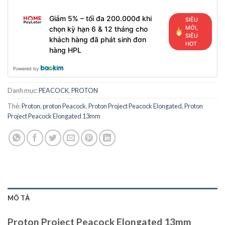
Giảm 5% – tối đa 200.000đ khi
SIÊU
MỚI,
chọn kỳ hạn 6 & 12 tháng cho
SIÊU
khách hàng đã phát sinh đơn
HOT
hàng HPL
Powered by
Danh mục:
PEACOCK
,
PROTON
Thẻ:
Proton
,
proton Peacock
,
Proton Project Peacock Elongated
,
Proton
Project Peacock Elongated 13mm
MÔ TẢ
Proton Project Peacock Elongated 13mm