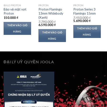
BALO PROTON
PROTON
PROTON
Bảo vệ mặt vợt
Proton Flamingo
Proton Series 3
Proton
13mm Widebody
Flamingo 15mm
(Xanh)
150.000
₫
7.450.000
₫
Giá
Giá
5.690.000
₫
7.790.000
₫
gốc
hiện
Giá
Giá
6.590.000
₫
THÊM VÀO GIỎ
là:
tại
gốc
hiện
THÊM VÀO GIỎ
7.450.000 ₫.
là:
là:
tại
HÀNG
THÊM VÀO GIỎ
5.690.000 ₫
7.790.000 ₫.
là:
HÀNG
 ₫.
6.590.000 ₫.
HÀNG
ĐẠI LÝ UỶ QUYỀN JOOLA