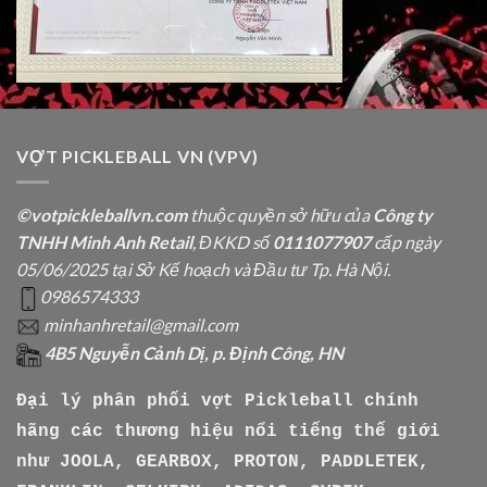
VỢT PICKLEBALL VN (VPV)
©votpickleballvn.com
thuộc quyền sở hữu của
Công ty
TNHH Minh Anh Retail
, ĐKKD số
0111077907
cấp ngày
05/06/2025 tại Sở Kế hoạch và Đầu tư Tp. Hà Nội.
0986574333
minhanhretail@gmail.com
4B5 Nguyễn Cảnh Dị, p. Định Công, HN
Đại lý phân phối vợt Pickleball chính
hãng các thương hiệu nổi tiếng thế giới
như
JOOLA, GEARBOX, PROTON, PADDLETEK,