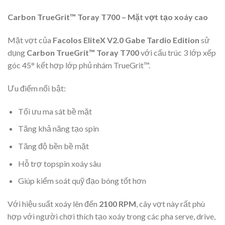
Carbon TrueGrit™ Toray T700 – Mặt vợt tạo xoáy cao
Mặt vợt của
Facolos EliteX V2.0 Gabe Tardio Edition
sử
dụng
Carbon TrueGrit™ Toray T700
với cấu trúc 3 lớp xếp
góc 45° kết hợp lớp phủ nhám TrueGrit™.
Ưu điểm nổi bật:
Tối ưu ma sát bề mặt
Tăng khả năng tạo spin
Tăng độ bền bề mặt
Hỗ trợ topspin xoáy sâu
Giúp kiểm soát quỹ đạo bóng tốt hơn
Với hiệu suất xoáy lên đến
2100 RPM
, cây vợt này rất phù
hợp với người chơi thích tạo xoáy trong các pha serve, drive,