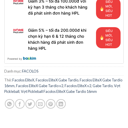
Giảm 3% – tối đa 100.000đ với
SIÊU
MỚI,
kỳ hạn 3 tháng cho khách hàng
SIÊU
đã phát sinh đơn hàng HPL
HOT
Giảm 5% – tối đa 200.000đ khi
SIÊU
MỚI,
chọn kỳ hạn 6 & 12 tháng cho
SIÊU
khách hàng đã phát sinh đơn
HOT
hàng HPL
Powered by
Danh mục:
FACOLOS
Thẻ:
Facolos EliteX
,
Facolos EliteX Gabe Tardio
,
Facolos EliteX Gabe Tardio
16mm
,
Facolos EliteX Gabe Tardio v2
,
Facolos EliteX v2
,
Gabe Tardio
,
Vợt
Pickleball
,
Vợt Pickleball Facolos EliteX Gabe Tardio 16mm