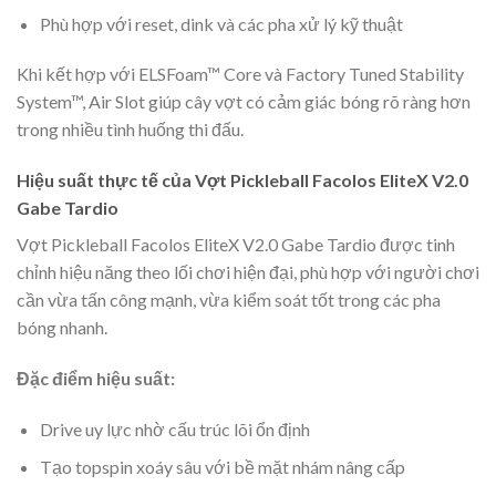
Phù hợp với reset, dink và các pha xử lý kỹ thuật
Khi kết hợp với ELSFoam™ Core và Factory Tuned Stability
System™, Air Slot giúp cây vợt có cảm giác bóng rõ ràng hơn
trong nhiều tình huống thi đấu.
Hiệu suất thực tế của Vợt Pickleball Facolos EliteX V2.0
Gabe Tardio
Vợt Pickleball Facolos EliteX V2.0 Gabe Tardio được tinh
chỉnh hiệu năng theo lối chơi hiện đại, phù hợp với người chơi
cần vừa tấn công mạnh, vừa kiểm soát tốt trong các pha
bóng nhanh.
Đặc điểm hiệu suất:
Drive uy lực nhờ cấu trúc lõi ổn định
Tạo topspin xoáy sâu với bề mặt nhám nâng cấp