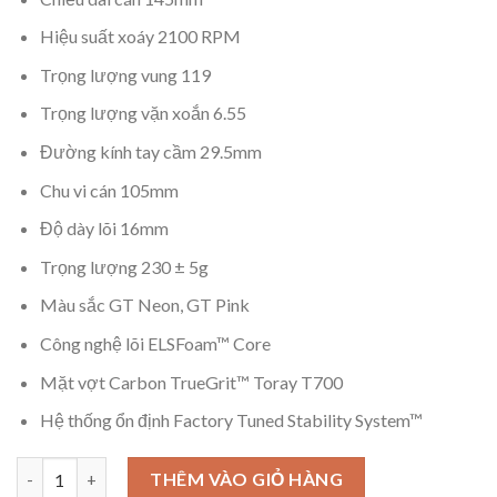
Hiệu suất xoáy 2100 RPM
Trọng lượng vung 119
Trọng lượng vặn xoắn 6.55
Đường kính tay cầm 29.5mm
Chu vi cán 105mm
Độ dày lõi 16mm
Trọng lượng 230 ± 5g
Màu sắc GT Neon, GT Pink
Công nghệ lõi ELSFoam™ Core
Mặt vợt Carbon TrueGrit™ Toray T700
Hệ thống ổn định Factory Tuned Stability System™
Vợt Pickleball Facolos EliteX Gabe Tardio 16mm số lượng
THÊM VÀO GIỎ HÀNG