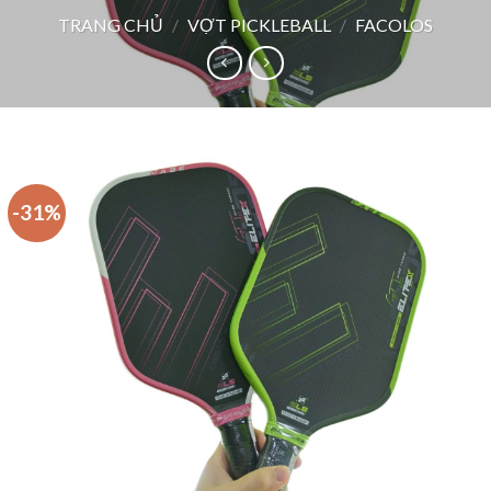
TRANG CHỦ
/
VỢT PICKLEBALL
/
FACOLOS
-31%