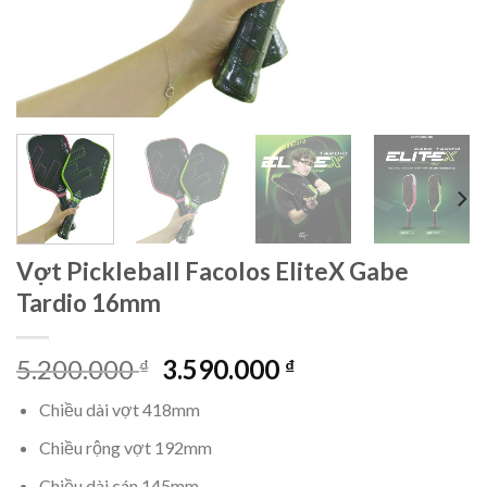
Vợt Pickleball Facolos EliteX Gabe
Tardio 16mm
Giá
Giá
5.200.000
3.590.000
₫
₫
gốc
hiện
Chiều dài vợt 418mm
là:
tại
5.200.000 ₫.
là:
Chiều rộng vợt 192mm
3.590.000 ₫.
Chiều dài cán 145mm