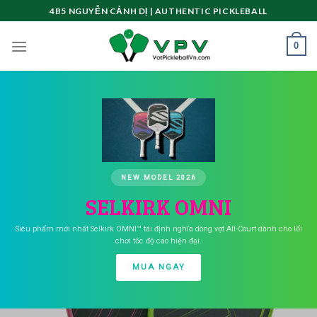
Skip
4B5 NGUYỄN CẢNH DỊ | AUTHENTIC PICKLEBALL
to
content
0
NEW MODEL 2026
SELKIRK OMNI
Siêu phẩm mới nhất Selkirk OMNI™ tái định nghĩa dòng vợt All-Court dành cho lối
chơi tốc độ cao hiện đại.
MUA NGAY