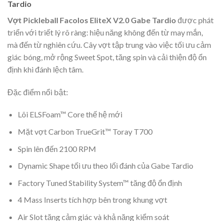
Tardio
Vợt Pickleball Facolos EliteX V2.0 Gabe Tardio
được phát
triển với triết lý rõ ràng: hiệu năng không đến từ may mắn,
mà đến từ nghiên cứu. Cây vợt tập trung vào việc tối ưu cảm
giác bóng, mở rộng Sweet Spot, tăng spin và cải thiện độ ổn
định khi đánh lệch tâm.
Đặc điểm nổi bật:
Lõi ELSFoam™ Core thế hệ mới
Mặt vợt Carbon TrueGrit™ Toray T700
Spin lên đến 2100 RPM
Dynamic Shape tối ưu theo lối đánh của Gabe Tardio
Factory Tuned Stability System™ tăng độ ổn định
4 Mass Inserts tích hợp bên trong khung vợt
Air Slot tăng cảm giác và khả năng kiểm soát