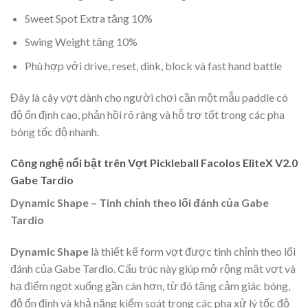
Sweet Spot Extra tăng 10%
Swing Weight tăng 10%
Phù hợp với drive, reset, dink, block và fast hand battle
Đây là cây vợt dành cho người chơi cần một mẫu paddle có
độ ổn định cao, phản hồi rõ ràng và hỗ trợ tốt trong các pha
bóng tốc độ nhanh.
Công nghệ nổi bật trên Vợt Pickleball Facolos EliteX V2.0
Gabe Tardio
Dynamic Shape – Tinh chỉnh theo lối đánh của Gabe
Tardio
Dynamic Shape
là thiết kế form vợt được tinh chỉnh theo lối
đánh của Gabe Tardio. Cấu trúc này giúp mở rộng mặt vợt và
hạ điểm ngọt xuống gần cán hơn, từ đó tăng cảm giác bóng,
độ ổn định và khả năng kiểm soát trong các pha xử lý tốc độ