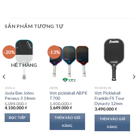
SẢN PHẨM TƯƠNG TỰ
-20%
-13%
HẾT HÀNG
JOOLA
ABPK
FRANKLIN
Joola Ben Johns
Vợt pickleball ABPK
Vợt Pickleball
Perseus 3 14mm
T700
Franklin FS Tour
Dynasty 12mm
5.099.000
₫
1.900.000
₫
Giá
Giá
Giá
Giá
4.100.000
₫
1.649.000
₫
3.490.000
₫
gốc
hiện
gốc
hiện
là:
tại
là:
tại
ĐỌC TIẾP
THÊM VÀO GIỎ
THÊM VÀO GIỎ
5.099.000 ₫.
là:
1.900.000 ₫.
là:
4.100.000 ₫.
1.649.000 ₫.
HÀNG
HÀNG