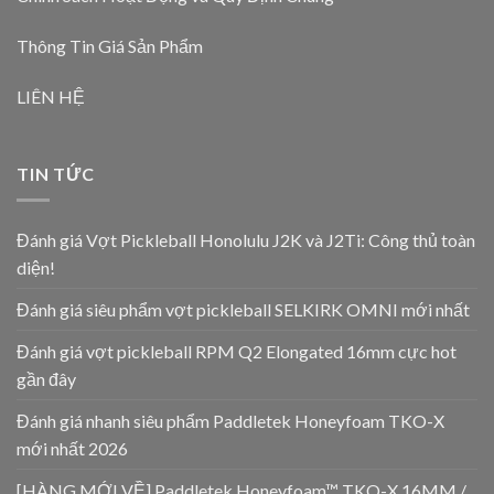
Thông Tin Giá Sản Phẩm
LIÊN HỆ
TIN TỨC
Đánh giá Vợt Pickleball Honolulu J2K và J2Ti: Công thủ toàn
diện!
Đánh giá siêu phẩm vợt pickleball SELKIRK OMNI mới nhất
Đánh giá vợt pickleball RPM Q2 Elongated 16mm cực hot
gần đây
Đánh giá nhanh siêu phẩm Paddletek Honeyfoam TKO-X
mới nhất 2026
[HÀNG MỚI VỀ] Paddletek Honeyfoam™ TKO-X 16MM /