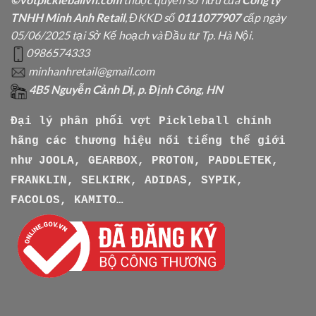
TNHH Minh Anh Retail
, ĐKKD số
0111077907
cấp ngày
05/06/2025 tại Sở Kế hoạch và Đầu tư Tp. Hà Nội.
0986574333
minhanhretail@gmail.com
4B5 Nguyễn Cảnh Dị, p. Định Công, HN
Đại lý phân phối vợt Pickleball chính
hãng các thương hiệu nổi tiếng thế giới
như
JOOLA, GEARBOX, PROTON, PADDLETEK,
FRANKLIN, SELKIRK, ADIDAS, SYPIK,
FACOLOS, KAMITO…