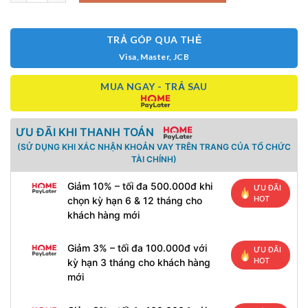
TRẢ GÓP QUA THẺ
Visa, Master, JCB
MUA NGAY - TRẢ SAU
ƯU ĐÃI KHI THANH TOÁN
(SỬ DỤNG KHI XÁC NHẬN KHOẢN VAY TRÊN TRANG CỦA TỔ CHỨC
TÀI CHÍNH)
Giảm 10% – tối đa 500.000đ khi
ƯU ĐÃI
HOT
chọn kỳ hạn 6 & 12 tháng cho
khách hàng mới
Giảm 3% – tối đa 100.000đ với
ƯU ĐÃI
HOT
kỳ hạn 3 tháng cho khách hàng
mới