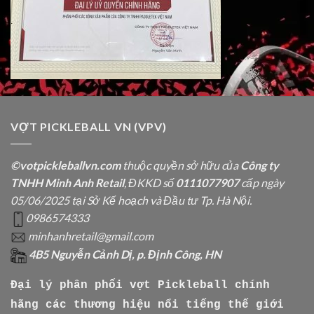
VỢT PICKLEBALL VN (VPV)
©votpickleballvn.com
thuộc quyền sở hữu của
Công ty
TNHH Minh Anh Retail
, ĐKKD số
0111077907
cấp ngày
05/06/2025 tại Sở Kế hoạch và Đầu tư Tp. Hà Nội.
0986574333
minhanhretail@gmail.com
4B5 Nguyễn Cảnh Dị, p. Định Công, HN
Đại lý phân phối vợt Pickleball chính
hãng các thương hiệu nổi tiếng thế giới