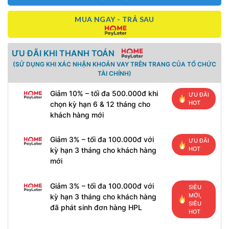
MUA NGAY - TRẢ SAU
ƯU ĐÃI KHI THANH TOÁN
(SỬ DỤNG KHI XÁC NHẬN KHOẢN VAY TRÊN TRANG CỦA TỔ CHỨC
TÀI CHÍNH)
Giảm 10% – tối đa 500.000đ khi
ƯU ĐÃI
HOT
chọn kỳ hạn 6 & 12 tháng cho
khách hàng mới
Giảm 3% – tối đa 100.000đ với
ƯU ĐÃI
HOT
kỳ hạn 3 tháng cho khách hàng
mới
Giảm 3% – tối đa 100.000đ với
SIÊU
MỚI,
kỳ hạn 3 tháng cho khách hàng
SIÊU
đã phát sinh đơn hàng HPL
HOT