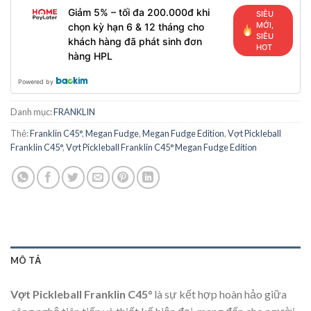
Giảm 5% – tối đa 200.000đ khi
SIÊU
MỚI,
chọn kỳ hạn 6 & 12 tháng cho
SIÊU
khách hàng đã phát sinh đơn
HOT
hàng HPL
Powered by
Danh mục:
FRANKLIN
Thẻ:
Franklin C45°
,
Megan Fudge
,
Megan Fudge Edition
,
Vợt Pickleball
Franklin C45°
,
Vợt Pickleball Franklin C45° Megan Fudge Edition
MÔ TẢ
Vợt Pickleball Franklin C45°
là sự kết hợp hoàn hảo giữa