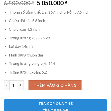
Giá
Giá
6.800.000
5.050.000
₫
₫
gốc
hiện
Thông số tổng thể: Dài 16,4 inch x Rộng 7,6 inch
là:
tại
6.800.000 ₫.
là:
Chiều dài cán 5,6 inch
5.050.000 ₫.
Chu vi cán 4,3 inch
Trọng lượng 7,5 – 7,9 oz
Lõi dày 14mm
Hình dạng thuôn dài
Trọng lượng vung vợt: 114
Trọng lượng xoắn: 6,2
Vợt Pickleball Franklin C45° Megan Fudge Edition số lượng
THÊM VÀO GIỎ HÀNG
TRẢ GÓP QUA THẺ
Visa, Master, JCB