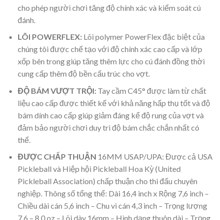
cho phép người chơi tăng độ chính xác và kiểm soát cú
đánh.
LÕI POWERFLEX:
Lõi polymer PowerFlex đặc biệt của
chúng tôi được chế tạo với độ chính xác cao cấp và lớp
xốp bên trong giúp tăng thêm lực cho cú đánh đồng thời
cung cấp thêm độ bền cấu trúc cho vợt.
ĐỘ BÁM VƯỢT TRỘI:
Tay cầm C45° được làm từ chất
liệu cao cấp được thiết kế với khả năng hấp thụ tốt và độ
bám dính cao cấp giúp giảm đáng kể độ rung của vợt và
đảm bảo người chơi duy trì độ bám chắc chắn nhất có
thể.
ĐƯỢC CHẤP THUẬN
16MM USAP/UPA: Được cả USA
Pickleball và Hiệp hội Pickleball Hoa Kỳ (United
Pickleball Association) chấp thuận cho thi đấu chuyên
nghiệp. Thông số tổng thể: Dài 16,4 inch x Rộng 7,6 inch –
Chiều dài cán 5,6 inch – Chu vi cán 4,3 inch – Trọng lượng
7,6 – 8,0 oz – Lõi dày 16mm – Hình dạng thuôn dài – Trọng