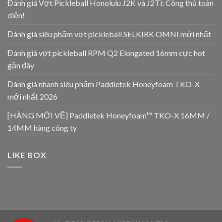
Đánh giá Vợt Pickleball Honolulu J2K và J2Ti: Công thủ toàn
diện!
Đánh giá siêu phẩm vợt pickleball SELKIRK OMNI mới nhất
Đánh giá vợt pickleball RPM Q2 Elongated 16mm cực hot
gần đây
Đánh giá nhanh siêu phẩm Paddletek Honeyfoam TKO-X
mới nhất 2026
[HÀNG MỚI VỀ] Paddletek Honeyfoam™ TKO-X 16MM /
14MM hàng công ty
LIKE BOX