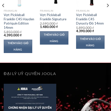
FRANKLIN
FRANKLIN
FRANKLIN
Vợt Pickleball
Vợt Pickleball
Vợt Pickleball
Franklin C45 Hayden
Franklin Signature
Franklin C45
Patriquin Edition
Dynasty Đỏ 14mm
2.590.000
₫
Giá
Giá
1.480.000
₫
14mm
5.890.000
₫
gốc
hiện
Giá
Giá
4.390.000
₫
5.850.000
₫
là:
tại
gốc
hiện
THÊM VÀO GIỎ
Giá
Giá
4.390.000
₫
2.590.000 ₫.
là:
là:
tại
gốc
hiện
THÊM VÀO GIỎ
 ₫.
1.480.000 ₫.
5.890.000 ₫.
là:
HÀNG
là:
tại
THÊM VÀO GIỎ
4.390.000 ₫
5.850.000 ₫.
là:
HÀNG
4.390.000 ₫.
HÀNG
ĐẠI LÝ UỶ QUYỀN JOOLA