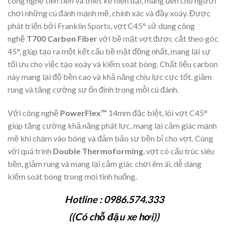
công nghệ tiên tiến và thiết kế hiện đại, mang đến cho người
chơi những cú đánh mạnh mẽ, chính xác và đầy xoáy. Được
phát triển bởi Franklin Sports, vợt C45° sử dụng công
nghệ
T700 Carbon Fiber
với bề mặt vợt được cắt theo góc
45°, giúp tạo ra một kết cấu bề mặt đồng nhất, mang lại sự
tối ưu cho việc tạo xoáy và kiểm soát bóng. Chất liệu carbon
này mang lại độ bền cao và khả năng chịu lực cực tốt, giảm
rung và tăng cường sự ổn định trong mỗi cú đánh.
Với công nghệ
PowerFlex™
14mm đặc biệt, lõi vợt C45°
giúp tăng cường khả năng phát lực, mang lại cảm giác mạnh
mẽ khi chạm vào bóng và đảm bảo sự bền bỉ cho vợt. Cùng
với quá trình
Double Thermoforming
, vợt có cấu trúc siêu
bền, giảm rung và mang lại cảm giác chơi êm ái, dễ dàng
kiểm soát bóng trong mọi tình huống.
Hotline : 0986.574.333
((Có chỗ đậu xe hơi))