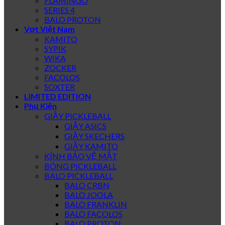
FLAMINGO
SERIES 4
BALO PROTON
Vợt Việt Nam
KAMITO
SYPIK
WIKA
ZOCKER
FACOLOS
SOXTER
LIMITED EDITION
Phụ Kiện
GIẦY PICKLEBALL
GIẦY ASICS
GIẦY SKECHERS
GIẦY KAMITO
KÍNH BẢO VỆ MẮT
BÓNG PICKLEBALL
BALO PICKLEBALL
BALO CRBN
BALO JOOLA
BALO FRANKLIN
BALO FACOLOS
BALO PROTON