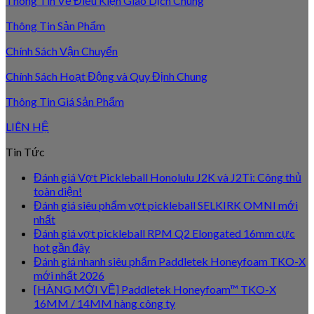
Thông Tin Về Điều Kiện Giao Dịch Chung
Thông Tin Sản Phẩm
Chính Sách Vận Chuyển
Chính Sách Hoạt Động và Quy Định Chung
Thông Tin Giá Sản Phẩm
LIÊN HỆ
Tin Tức
Đánh giá Vợt Pickleball Honolulu J2K và J2Ti: Công thủ
toàn diện!
Đánh giá siêu phẩm vợt pickleball SELKIRK OMNI mới
nhất
Đánh giá vợt pickleball RPM Q2 Elongated 16mm cực
hot gần đây
Đánh giá nhanh siêu phẩm Paddletek Honeyfoam TKO-X
mới nhất 2026
[HÀNG MỚI VỀ] Paddletek Honeyfoam™ TKO-X
16MM / 14MM hàng công ty