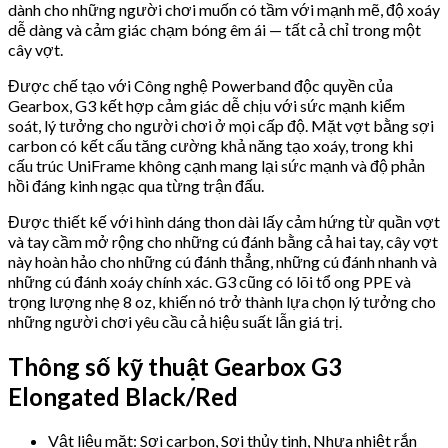
dành cho những người chơi muốn có tầm với mạnh mẽ, độ xoáy
dễ dàng và cảm giác chạm bóng êm ái — tất cả chỉ trong một
cây vợt.
Được chế tạo với Công nghệ Powerband độc quyền của
Gearbox, G3 kết hợp cảm giác dễ chịu với sức mạnh kiểm
soát, lý tưởng cho người chơi ở mọi cấp độ. Mặt vợt bằng sợi
carbon có kết cấu tăng cường khả năng tạo xoáy, trong khi
cấu trúc UniFrame không cạnh mang lại sức mạnh và độ phản
hồi đáng kinh ngạc qua từng trận đấu.
Được thiết kế với hình dáng thon dài lấy cảm hứng từ quần vợt
và tay cầm mở rộng cho những cú đánh bằng cả hai tay, cây vợt
này hoàn hảo cho những cú đánh thẳng, những cú đánh nhanh và
những cú đánh xoáy chính xác. G3 cũng có lõi tổ ong PPE và
trọng lượng nhẹ 8 oz, khiến nó trở thành lựa chọn lý tưởng cho
những người chơi yêu cầu cả hiệu suất lẫn giá trị.
Thông số kỹ thuật Gearbox G3
Elongated Black/Red
Vật liệu mặt: Sợi carbon, Sợi thủy tinh, Nhựa nhiệt rắn