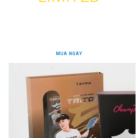
5 màu mới nhất, đáng mua tầm tiền, mặt siêu
nhám, 16mm dễ chơi, cảm giác bóng tốt, thiết kế
đẹp đỉnh, trợ lực ngon.
MUA NGAY