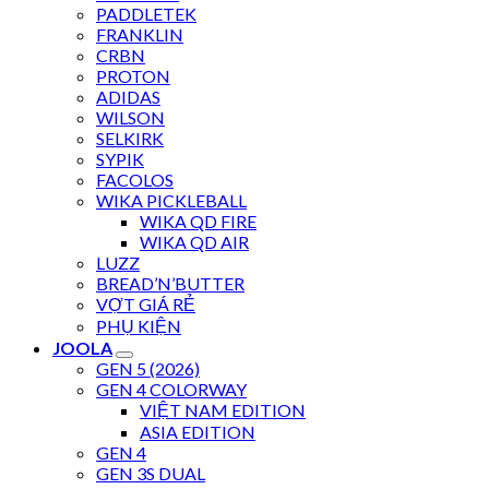
PADDLETEK
FRANKLIN
CRBN
PROTON
ADIDAS
WILSON
SELKIRK
SYPIK
FACOLOS
WIKA PICKLEBALL
WIKA QD FIRE
WIKA QD AIR
LUZZ
BREAD’N’BUTTER
VỢT GIÁ RẺ
PHỤ KIỆN
JOOLA
GEN 5 (2026)
GEN 4 COLORWAY
VIỆT NAM EDITION
ASIA EDITION
GEN 4
GEN 3S DUAL