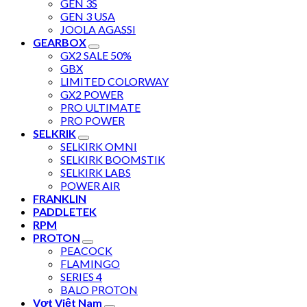
GEN 3S
GEN 3 USA
JOOLA AGASSI
GEARBOX
GX2 SALE 50%
GBX
LIMITED COLORWAY
GX2 POWER
PRO ULTIMATE
PRO POWER
SELKRIK
SELKIRK OMNI
SELKIRK BOOMSTIK
SELKIRK LABS
POWER AIR
FRANKLIN
PADDLETEK
RPM
PROTON
PEACOCK
FLAMINGO
SERIES 4
BALO PROTON
Vợt Việt Nam