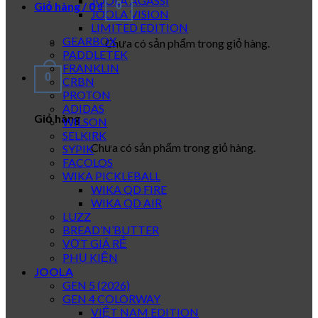
JOOLA AGASSI
Giỏ hàng /
0
₫
0
JOOLA VISION
LIMITED EDITION
GEARBOX
Chưa có sản phẩm trong giỏ hàng.
PADDLETEK
FRANKLIN
0
CRBN
PROTON
ADIDAS
Giỏ hàng
WILSON
SELKIRK
Chưa có sản phẩm trong giỏ hàng.
SYPIK
FACOLOS
WIKA PICKLEBALL
WIKA QD FIRE
WIKA QD AIR
LUZZ
BREAD’N’BUTTER
VỢT GIÁ RẺ
PHỤ KIỆN
JOOLA
GEN 5 (2026)
GEN 4 COLORWAY
VIỆT NAM EDITION