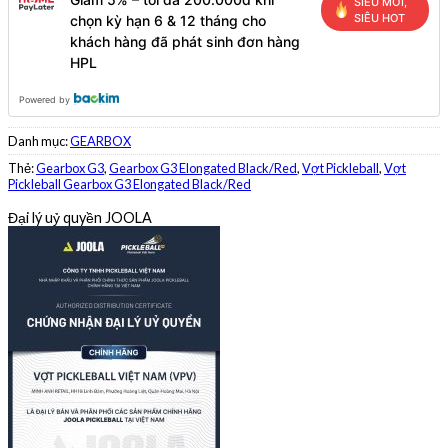
SIÊU MỚI,
SIÊU HOT
chọn kỳ hạn 6 & 12 tháng cho
khách hàng đã phát sinh đơn hàng
HPL
Powered by
Danh mục:
GEARBOX
Thẻ:
Gearbox G3
,
Gearbox G3 Elongated Black/Red
,
Vợt Pickleball
,
Vợt
Pickleball Gearbox G3 Elongated Black/Red
Đại lý uỷ quyền JOOLA