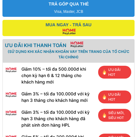
TRẢ GÓP QUA THẺ
Visa, Master, JCB
MUA NGAY - TRẢ SAU
ƯU ĐÃI KHI THANH TOÁN
(SỬ DỤNG KHI XÁC NHẬN KHOẢN VAY TRÊN TRANG CỦA TỔ CHỨC
TÀI CHÍNH)
Giảm 10% – tối đa 500.000đ khi
ƯU ĐÃI
HOT
chọn kỳ hạn 6 & 12 tháng cho
khách hàng mới
Giảm 3% – tối đa 100.000đ với kỳ
ƯU ĐÃI
HOT
hạn 3 tháng cho khách hàng mới
Giảm 3% – tối đa 100.000đ với kỳ
SIÊU MỚI,
SIÊU HOT
hạn 3 tháng cho khách hàng đã
phát sinh đơn hàng HPL
Giảm 5% – tối đa 200.000đ khi