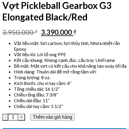
Vợt Pickleball Gearbox G3
Elongated Black/Red
Giá
Giá
3.950.000
3.390.000
₫
₫
gốc
hiện
Vật liệu mặt: Sợi carbon, Sợi thủy tinh, Nhựa nhiệt rắn
là:
tại
Epoxy
3.950.000 ₫.
là:
Vật liệu lõi: Lõi tổ ong PPE
3.390.000 ₫.
Kết cấu khung: Không cạnh, đúc, cấu trúc UniFrame
Bề mặt: Mặt vợt có kết cấu cho khả năng tạo xoáy tối đa
Hình dạng: Thuôn dài để mở rộng tầm với
Trọng lượng: 8 oz.
Kích thước chu vi tay cầm: 4”
Tổng chiều dài: 16 1/2”
Chiều rộng đầu: 7 3/8”
Chiều dài đầu: 11”
Chiều dài tay cầm: 5 1/2”
Vợt Pickleball Gearbox G3 Elongated Black/Red số lượng
Thêm vào giỏ hàng