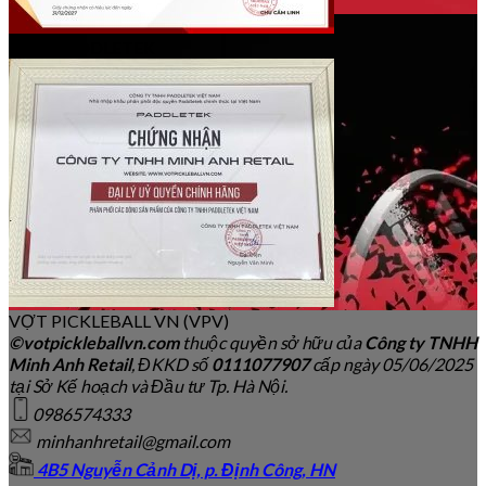
Đại lý PADDLETEK
VỢT PICKLEBALL VN (VPV)
©votpickleballvn.com
thuộc quyền sở hữu của
Công ty TNHH
Minh Anh Retail
, ĐKKD số
0111077907
cấp ngày 05/06/2025
tại Sở Kế hoạch và Đầu tư Tp. Hà Nội.
0986574333
minhanhretail@gmail.com
4B5 Nguyễn Cảnh Dị, p. Định Công, HN