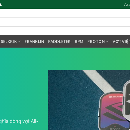
Ass
L
SELKRIK
FRANKLIN
PADDLETEK
RPM
PROTON
VỢT VIỆ
hĩa dòng vợt All-