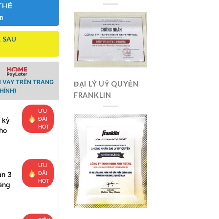
THẺ
CB
 SAU
 VAY TRÊN TRANG
ĐẠI LÝ UỶ QUYỀN
HÍNH)
FRANKLIN
ƯU
ĐÃI
 kỳ
HOT
ho
ƯU
ĐÃI
ạn 3
HOT
àng