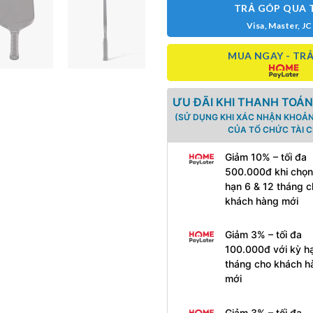
TRẢ GÓP QUA 
Visa, Master, J
MUA NGAY - TRẢ
ƯU ĐÃI KHI THANH TOÁN
(SỬ DỤNG KHI XÁC NHẬN KHOẢN
CỦA TỔ CHỨC TÀI C
Giảm 10% – tối đa
500.000đ khi chọn
hạn 6 & 12 tháng c
khách hàng mới
Giảm 3% – tối đa
100.000đ với kỳ h
tháng cho khách h
mới
Giảm 3% – tối đa