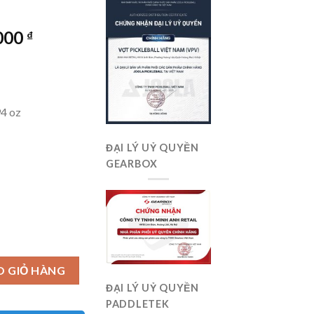
Giá
.000
₫
hiện
tại
000 ₫.
là:
4.690.000 ₫.
94 oz
ĐẠI LÝ UỶ QUYỀN
GEARBOX
ness Inferno (Limited Edition) số lượng
O GIỎ HÀNG
ĐẠI LÝ UỶ QUYỀN
PADDLETEK