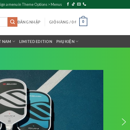
ign a menu in Theme Options > Menus
0
ĐĂNG NHẬP
GIỎ HÀNG /
0
₫
T NAM
LIMITED EDITION
PHỤ KIỆN