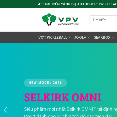
Skip
4B5 NGUYỄN CẢNH DỊ | AUTHENTIC PICKLEBAL
to
content
Tìm
kiếm:
VỢT PICKLEBALL
JOOLA
GEARBOX
NEW MODEL 2026
SELKIRK OMNI
Siêu phẩm mới nhất Selkirk OMNI™ tái định ng
Court dành cho lối chơi tốc độ cao hiện đại.