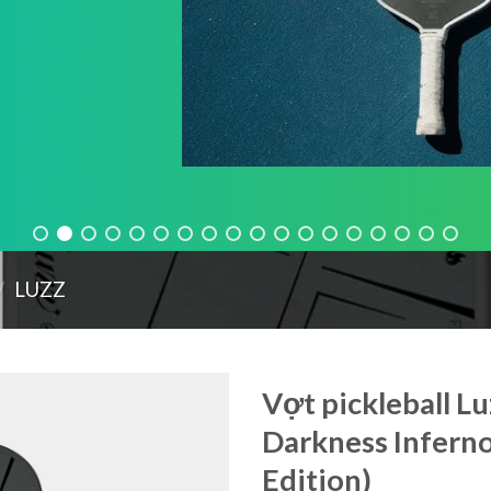
/
LUZZ
Vợt pickleball Lu
Darkness Inferno
Edition)