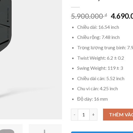
Giá
5.900.000
4.690
₫
gốc
Chiều dài: 16.54 inch
là:
5.900.
Chiều rộng: 7.48 inch
Trọng lượng trung bình: 7.
Twist Weight: 6.2 ± 0.2
Swing Weight: 119 ± 3
Chiều dài cán: 5.52 inch
Chu vi cán: 4.25 inch
Độ dày: 16 mm
Vợt pickleball Luzz Pro 4 Dark
THÊM VÀ