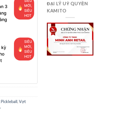
SIÊU
ĐẠI LÝ UỶ QUYỀN
MỚI,
ạn 3
KAMITO
SIÊU
àng
HOT
hàng
SIÊU
MỚI,
 kỳ
SIÊU
ho
HOT
t
 Pickleball
,
Vợt
o