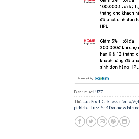
100.000đ với kỳ h
tháng cho khách h
đã phát sinh đơn 
HPL
Giảm 5% – tối đa
200.000đ khi chọn
hạn 6 & 12 tháng c
khách hàng đã phá
sinh đơn hàng HPL
Powered by
Danh mục:
LUZZ
Thẻ:
Luzz Pro 4 Darkness Inferno
,
Vợt
pickleball Luzz Pro 4 Darkness Infern