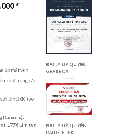
Giá
0.000
₫
hiện
r
tại
0.000 ₫.
là:
7.590.000 ₫.
ĐẠI LÝ UỶ QUYỀN
àn bộ mặt vợt
GEARBOX
ềm mại trong các
ell time) để tạo
g (Cosmic),
o), 1776 Limited
ĐẠI LÝ UỶ QUYỀN
PADDLETEK