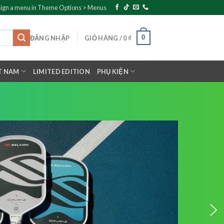
ign a menu in Theme Options > Menus
0
ĐĂNG NHẬP
GIỎ HÀNG /
0
₫
T NAM
LIMITED EDITION
PHỤ KIỆN