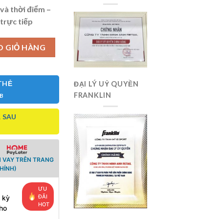
và thời điểm –
 trực tiếp
6mm Elongated số lượng
O GIỎ HÀNG
THẺ
ĐẠI LÝ UỶ QUYỀN
FRANKLIN
CB
 SAU
 VAY TRÊN TRANG
HÍNH)
ƯU
ĐÃI
 kỳ
HOT
ho