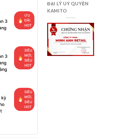
ĐẠI LÝ UỶ QUYỀN
KAMITO
ƯU
ĐÃI
ạn 3
HOT
àng
SIÊU
MỚI,
ạn 3
SIÊU
àng
HOT
hàng
SIÊU
MỚI,
 kỳ
SIÊU
ho
HOT
t