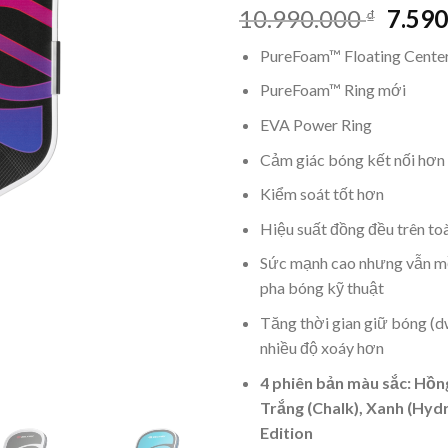
Giá
10.990.000
7.59
₫
gốc
PureFoam™ Floating Cente
là:
10.99
PureFoam™ Ring mới
EVA Power Ring
Cảm giác bóng kết nối hơn
Kiểm soát tốt hơn
Hiệu suất đồng đều trên to
Sức mạnh cao nhưng vẫn m
pha bóng kỹ thuật
Tăng thời gian giữ bóng (dw
nhiều độ xoáy hơn
4 phiên bản màu sắc: Hồn
Trắng (Chalk), Xanh (Hydr
Edition