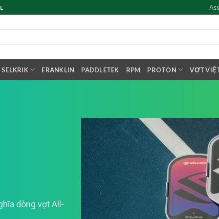
Ass
L
SELKRIK
FRANKLIN
PADDLETEK
RPM
PROTON
VỢT VIỆ
hĩa dòng vợt All-