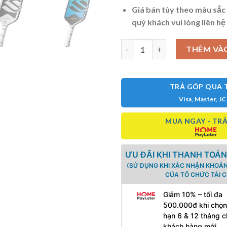
Giá bán tùy theo màu sắc 
quý khách vui lòng liên hệ
Vợt Pickleball Selkirk OMNI 1
THÊM VÀ
TRẢ GÓP QUA 
Visa, Master, J
MUA NGAY - TRẢ
ƯU ĐÃI KHI THANH TOÁN
(SỬ DỤNG KHI XÁC NHẬN KHOẢN
CỦA TỔ CHỨC TÀI C
Giảm 10% – tối đa
500.000đ khi chọn
hạn 6 & 12 tháng c
khách hàng mới