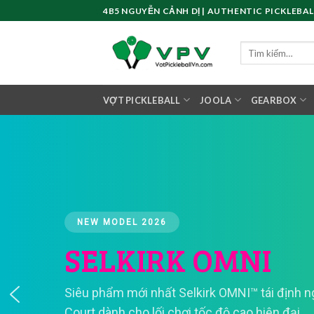
Skip
4B5 NGUYỄN CẢNH DỊ | AUTHENTIC PICKLEBAL
to
content
Tìm
kiếm:
VỢT PICKLEBALL
JOOLA
GEARBOX
NEW MODEL 2026
SELKIRK OMNI
Siêu phẩm mới nhất Selkirk OMNI™ tái định ng
Court dành cho lối chơi tốc độ cao hiện đại.