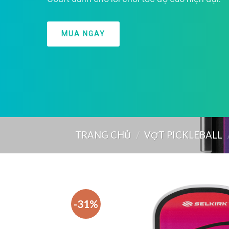
MUA NGAY
TRANG CHỦ
/
VỢT PICKLEBALL
-31%