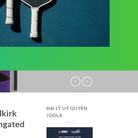
ĐẠI LÝ UỶ QUYỀN
lkirk
JOOLA
ngated