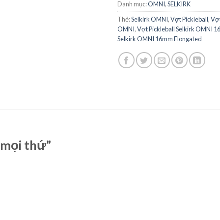
Danh mục:
OMNI
,
SELKIRK
Thẻ:
Selkirk OMNI
,
Vợt Pickleball
,
Vợt
OMNI
,
Vợt Pickleball Selkirk OMNI 
Selkirk OMNI 16mm Elongated
 mọi thứ”