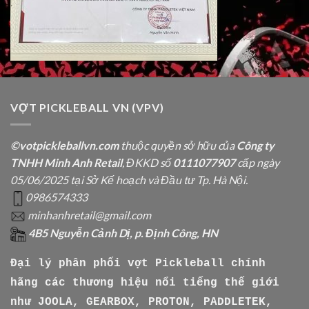
VỢT PICKLEBALL VN (VPV)
©votpickleballvn.com
thuộc quyền sở hữu của
Công ty
TNHH Minh Anh Retail
, ĐKKD số
0111077907
cấp ngày
05/06/2025 tại Sở Kế hoạch và Đầu tư Tp. Hà Nội.
0986574333
minhanhretail@gmail.com
4B5 Nguyễn Cảnh Dị, p. Định Công, HN
Đại lý phân phối vợt Pickleball chính
hãng các thương hiệu nổi tiếng thế giới
như
JOOLA, GEARBOX, PROTON, PADDLETEK,