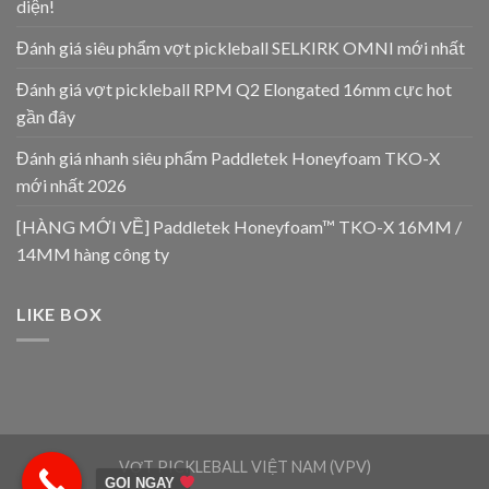
diện!
Đánh giá siêu phẩm vợt pickleball SELKIRK OMNI mới nhất
Đánh giá vợt pickleball RPM Q2 Elongated 16mm cực hot
gần đây
Đánh giá nhanh siêu phẩm Paddletek Honeyfoam TKO-X
mới nhất 2026
[HÀNG MỚI VỀ] Paddletek Honeyfoam™ TKO-X 16MM /
14MM hàng công ty
LIKE BOX
VỢT PICKLEBALL VIỆT NAM (VPV)
GỌI NGAY