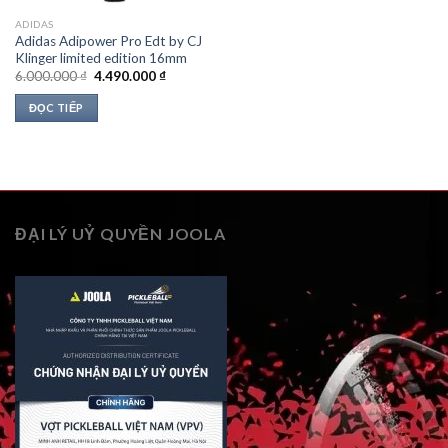
ADIDAS
Adidas Adipower Pro Edt by CJ
Klinger limited edition 16mm
Giá
Giá
6.000.000
₫
4.490.000
₫
gốc
hiện
là:
tại
ĐỌC TIẾP
6.000.000 ₫.
là:
4.490.000 ₫.
ĐẠI LÝ UỶ QUYỀN JOOLA