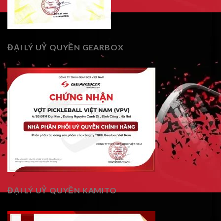
ĐẠI LÝ UỶ QUYỀN GEARBOX
ĐẠI LÝ UỶ QUYỀN KAMITO