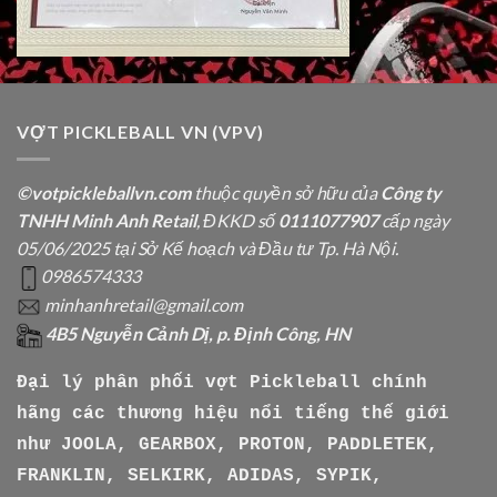
VỢT PICKLEBALL VN (VPV)
©votpickleballvn.com
thuộc quyền sở hữu của
Công ty
TNHH Minh Anh Retail
, ĐKKD số
0111077907
cấp ngày
05/06/2025 tại Sở Kế hoạch và Đầu tư Tp. Hà Nội.
0986574333
minhanhretail@gmail.com
4B5 Nguyễn Cảnh Dị, p. Định Công, HN
Đại lý phân phối vợt Pickleball chính
hãng các thương hiệu nổi tiếng thế giới
như
JOOLA, GEARBOX, PROTON, PADDLETEK,
FRANKLIN, SELKIRK, ADIDAS, SYPIK,