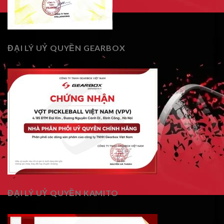
ĐẠI LÝ UỶ QUYỀN GEARBOX
ĐẠI LÝ UỶ QUYỀN KAMITO