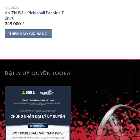
FACOLOS
Áo Thi Đấu Pickleball Facolos T-
Shirt
349.000
₫
THÊM VÀO GIỎ HÀNG
ĐẠI LÝ UỶ QUYỀN JOOLA