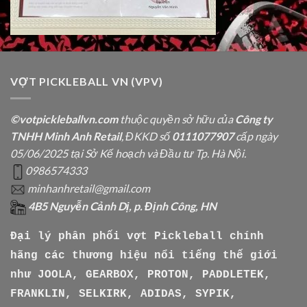
VỢT PICKLEBALL VN (VPV)
©votpickleballvn.com
thuộc quyền sở hữu của
Công ty
TNHH Minh Anh Retail
, ĐKKD số
0111077907
cấp ngày
05/06/2025 tại Sở Kế hoạch và Đầu tư Tp. Hà Nội.
0986574333
minhanhretail@gmail.com
4B5 Nguyễn Cảnh Dị, p. Định Công, HN
Đại lý phân phối vợt Pickleball chính
hãng các thương hiệu nổi tiếng thế giới
như
JOOLA, GEARBOX, PROTON, PADDLETEK,
FRANKLIN, SELKIRK, ADIDAS, SYPIK,