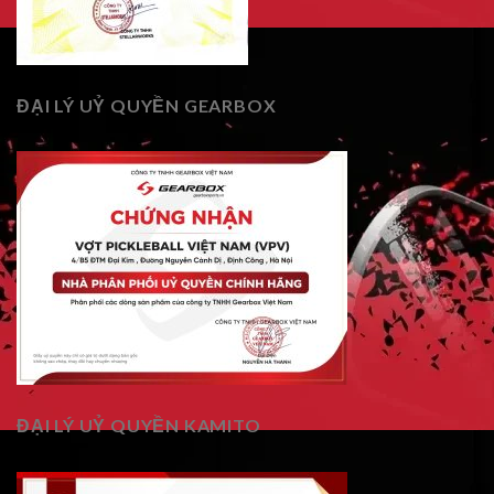
ĐẠI LÝ UỶ QUYỀN GEARBOX
ĐẠI LÝ UỶ QUYỀN KAMITO