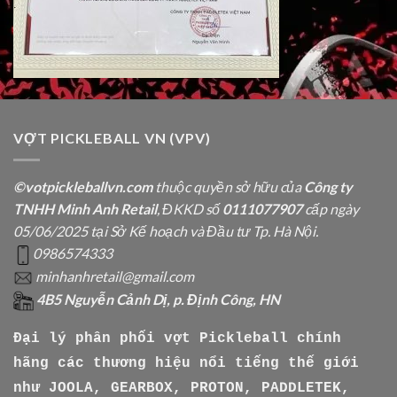
VỢT PICKLEBALL VN (VPV)
©votpickleballvn.com
thuộc quyền sở hữu của
Công ty
TNHH Minh Anh Retail
, ĐKKD số
0111077907
cấp ngày
05/06/2025 tại Sở Kế hoạch và Đầu tư Tp. Hà Nội.
0986574333
minhanhretail@gmail.com
4B5 Nguyễn Cảnh Dị, p. Định Công, HN
Đại lý phân phối vợt Pickleball chính
hãng các thương hiệu nổi tiếng thế giới
như
JOOLA, GEARBOX, PROTON, PADDLETEK,