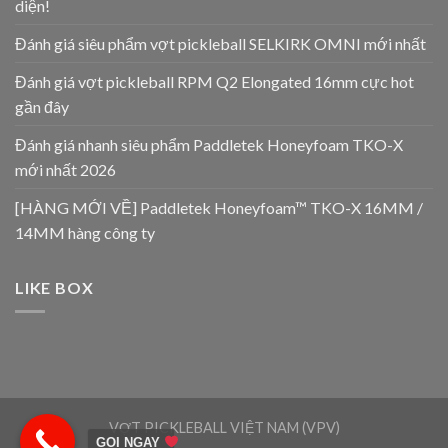
diện!
Đánh giá siêu phẩm vợt pickleball SELKIRK OMNI mới nhất
Đánh giá vợt pickleball RPM Q2 Elongated 16mm cực hot
gần đây
Đánh giá nhanh siêu phẩm Paddletek Honeyfoam TKO-X
mới nhất 2026
[HÀNG MỚI VỀ] Paddletek Honeyfoam™ TKO-X 16MM /
14MM hàng công ty
LIKE BOX
VỢT PICKLEBALL VIỆT NAM (VPV)
GỌI NGAY