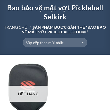
Bao bảo vệ mặt vợt Pickleball
Selkirk
TRANG CHỦ
/
SẢN PHẨM ĐƯỢC GẮN THẺ “BAO BẢO
VỆ MẶT VỢT PICKLEBALL SELKIRK”
HẾT HÀNG