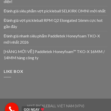
diện!
Đánh giá siêu phẩm vợt pickleball SELKIRK OMNI mới nhất
Đánh giá vợt pickleball RPM Q2 Elongated 16mm cực hot
gần đây
Đánh giá nhanh siêu phẩm Paddletek Honeyfoam TKO-X
mới nhất 2026
[HÀNG MỚI VỀ] Paddletek Honeyfoam™ TKO-X 16MM /
14MM hàng công ty
LIKE BOX
VỢT PICKLEBALL VIỆT NAM (VPV)
GỌI NGAY