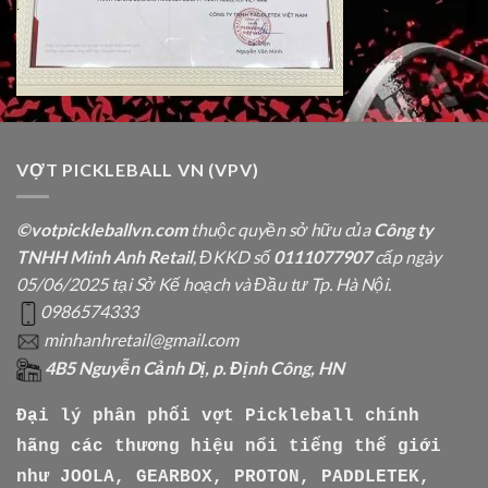
VỢT PICKLEBALL VN (VPV)
©votpickleballvn.com
thuộc quyền sở hữu của
Công ty
TNHH Minh Anh Retail
, ĐKKD số
0111077907
cấp ngày
05/06/2025 tại Sở Kế hoạch và Đầu tư Tp. Hà Nội.
0986574333
minhanhretail@gmail.com
4B5 Nguyễn Cảnh Dị, p. Định Công, HN
Đại lý phân phối vợt Pickleball chính
hãng các thương hiệu nổi tiếng thế giới
như
JOOLA, GEARBOX, PROTON, PADDLETEK,