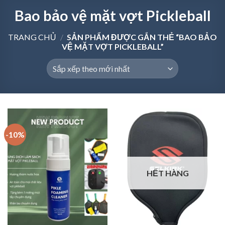
Bao bảo vệ mặt vợt Pickleball
TRANG CHỦ
/
SẢN PHẨM ĐƯỢC GẮN THẺ “BAO BẢO
VỆ MẶT VỢT PICKLEBALL”
-10%
HẾT HÀNG