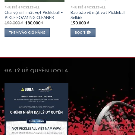
PHỤ KIỆN PICKLEBALL
PHỤ KIỆN PICKLEBALL
Chai vệ sinh mặt vợt Pickleball –
Bao bảo vệ mặt vợt Pickleball
PIKLE FOAMING CLEANER
Selkirk
Giá
Giá
199.000
₫
180.000
₫
150.000
₫
gốc
hiện
là:
tại
THÊM VÀO GIỎ HÀNG
ĐỌC TIẾP
199.000 ₫.
là:
180.000 ₫.
ĐẠI LÝ UỶ QUYỀN JOOLA