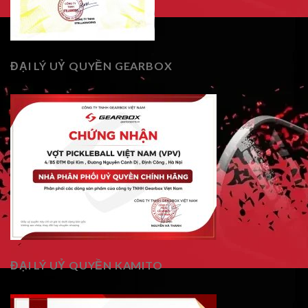
ĐẠI LÝ UỶ QUYỀN GEARBOX
ĐẠI LÝ UỶ QUYỀN KAMITO