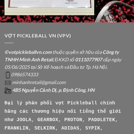
VỢT PICKLEBALL VN (VPV)
©votpickleballvn.com
thuộc quyền sở hữu của
Công ty
TNHH Minh Anh Retail
, ĐKKD số
0111077907
cấp ngày
05/06/2025 tại Sở Kế hoạch và Đầu tư Tp. Hà Nội.
0986574333
minhanhretail@gmail.com
4B5 Nguyễn Cảnh Dị, p. Định Công, HN
Đại lý phân phối vợt Pickleball chính
hãng các thương hiệu nổi tiếng thế giới
như
JOOLA, GEARBOX, PROTON, PADDLETEK,
FRANKLIN, SELKIRK, ADIDAS, SYPIK,