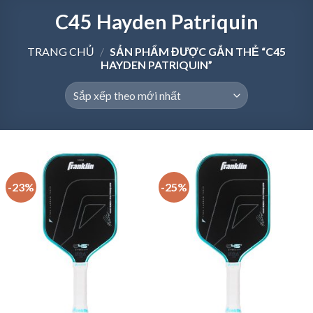
C45 Hayden Patriquin
TRANG CHỦ
/
SẢN PHẨM ĐƯỢC GẮN THẺ “C45
HAYDEN PATRIQUIN”
-23%
-25%