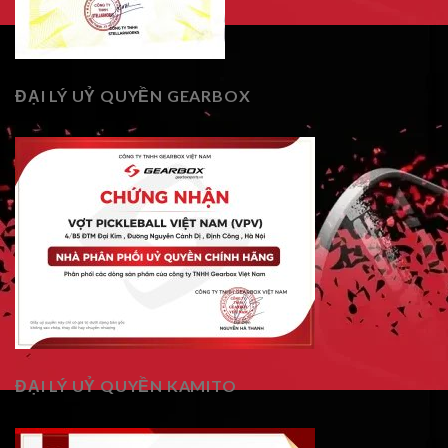
ĐẠI LÝ UỶ QUYỀN GEARBOX
ĐẠI LÝ UỶ QUYỀN KAMITO