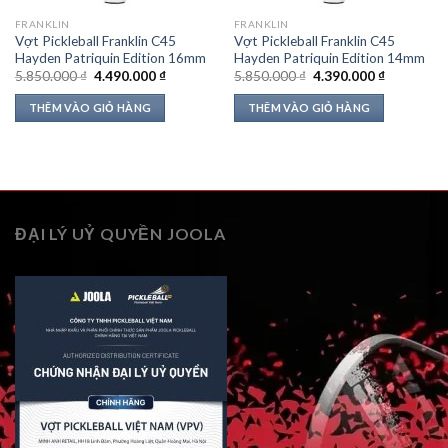
FRANKLIN
FRANKLIN
Vợt Pickleball Franklin C45
Vợt Pickleball Franklin C45
Hayden Patriquin Edition 16mm
Hayden Patriquin Edition 14mm
Giá
Giá
Giá
Giá
5.850.000
₫
4.490.000
₫
5.850.000
₫
4.390.000
₫
gốc
hiện
gốc
hiện
là:
tại
là:
tại
THÊM VÀO GIỎ HÀNG
THÊM VÀO GIỎ HÀNG
5.850.000 ₫.
là:
5.850.000 ₫.
là:
4.490.000 ₫.
4.390.000 
ĐẠI LÝ UỶ QUYỀN JOOLA