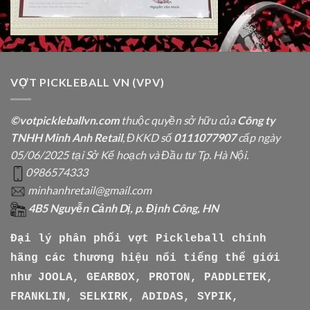
VỢT PICKLEBALL VN (VPV)
©votpickleballvn.com
thuộc quyền sở hữu của
Công ty
TNHH Minh Anh Retail
, ĐKKD số
0111077907
cấp ngày
05/06/2025 tại Sở Kế hoạch và Đầu tư Tp. Hà Nội.
0986574333
minhanhretail@gmail.com
4B5 Nguyễn Cảnh Dị, p. Định Công, HN
Đại lý phân phối vợt Pickleball chính
hãng các thương hiệu nổi tiếng thế giới
như
JOOLA, GEARBOX, PROTON, PADDLETEK,
FRANKLIN, SELKIRK, ADIDAS, SYPIK,