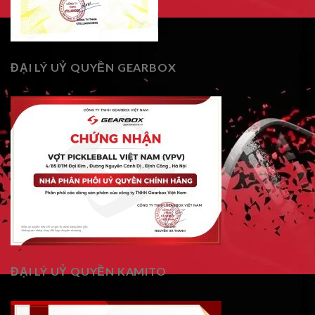
ĐẠI LÝ UỶ QUYỀN GEARBOX
ĐẠI LÝ UỶ QUYỀN KAMITO