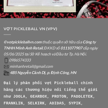
VỢT PICKLEBALL VN (VPV)
©votpickleballvn.com
thuộc quyền sở hữu của
Công ty
TNHH Minh Anh Retail
, ĐKKD số
0111077907
cấp ngày
05/06/2025 tại Sở Kế hoạch và Đầu tư Tp. Hà Nội.
0986574333
minhanhretail@gmail.com
4B5 Nguyễn Cảnh Dị, p. Định Công, HN
Đại lý phân phối vợt Pickleball chính
hãng các thương hiệu nổi tiếng thế giới
như
JOOLA, GEARBOX, PROTON, PADDLETEK,
FRANKLIN, SELKIRK, ADIDAS, SYPIK,