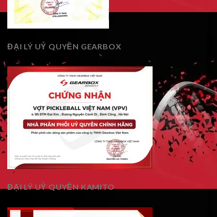
ĐẠI LÝ UỶ QUYỀN GEARBOX
ĐẠI LÝ UỶ QUYỀN KAMITO