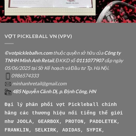
VỢT PICKLEBALL VN (VPV)
©votpickleballvn.com
thuộc quyền sở hữu của
Công ty
TNHH Minh Anh Retail
, ĐKKD số
0111077907
cấp ngày
05/06/2025 tại Sở Kế hoạch và Đầu tư Tp. Hà Nội.
0986574333
minhanhretail@gmail.com
4B5 Nguyễn Cảnh Dị, p. Định Công, HN
Đại lý phân phối vợt Pickleball chính
hãng các thương hiệu nổi tiếng thế giới
như
JOOLA, GEARBOX, PROTON, PADDLETEK,
FRANKLIN, SELKIRK, ADIDAS, SYPIK,