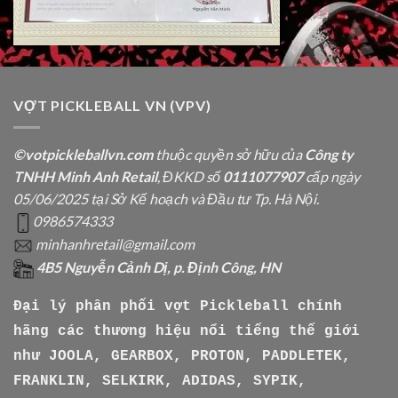
VỢT PICKLEBALL VN (VPV)
©votpickleballvn.com
thuộc quyền sở hữu của
Công ty
TNHH Minh Anh Retail
, ĐKKD số
0111077907
cấp ngày
05/06/2025 tại Sở Kế hoạch và Đầu tư Tp. Hà Nội.
0986574333
minhanhretail@gmail.com
4B5 Nguyễn Cảnh Dị, p. Định Công, HN
Đại lý phân phối vợt Pickleball chính
hãng các thương hiệu nổi tiếng thế giới
như
JOOLA, GEARBOX, PROTON, PADDLETEK,
FRANKLIN, SELKIRK, ADIDAS, SYPIK,