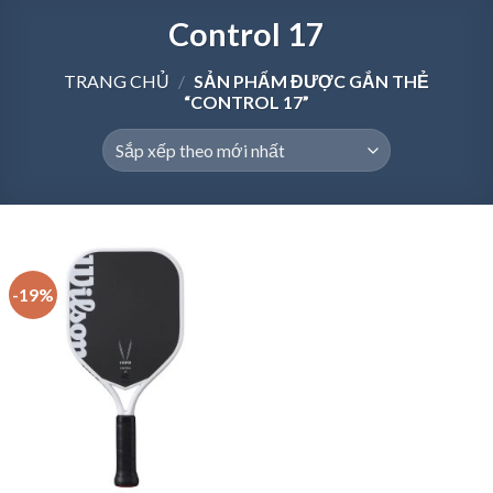
Control 17
TRANG CHỦ
/
SẢN PHẨM ĐƯỢC GẮN THẺ
“CONTROL 17”
-19%