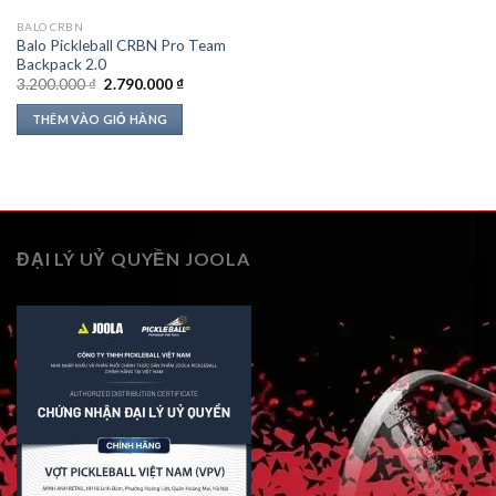
BALO CRBN
Balo Pickleball CRBN Pro Team
Backpack 2.0
Giá
Giá
3.200.000
₫
2.790.000
₫
gốc
hiện
là:
tại
THÊM VÀO GIỎ HÀNG
3.200.000 ₫.
là:
2.790.000 ₫.
ĐẠI LÝ UỶ QUYỀN JOOLA