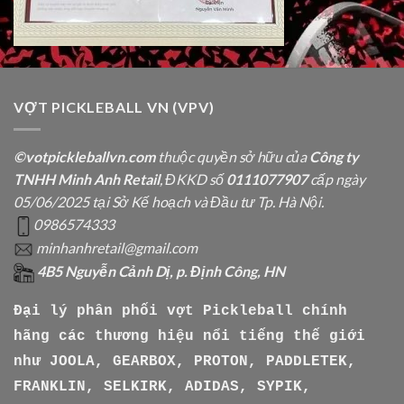
VỢT PICKLEBALL VN (VPV)
©votpickleballvn.com
thuộc quyền sở hữu của
Công ty
TNHH Minh Anh Retail
, ĐKKD số
0111077907
cấp ngày
05/06/2025 tại Sở Kế hoạch và Đầu tư Tp. Hà Nội.
0986574333
minhanhretail@gmail.com
4B5 Nguyễn Cảnh Dị, p. Định Công, HN
Đại lý phân phối vợt Pickleball chính
hãng các thương hiệu nổi tiếng thế giới
như
JOOLA, GEARBOX, PROTON, PADDLETEK,
FRANKLIN, SELKIRK, ADIDAS, SYPIK,