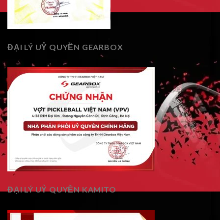
ĐẠI LÝ UỶ QUYỀN GEARBOX
ĐẠI LÝ UỶ QUYỀN KAMITO