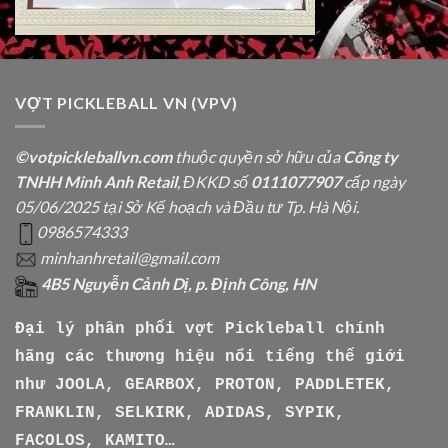
VỢT PICKLEBALL VN (VPV)
©votpickleballvn.com
thuộc quyền sở hữu của
Công ty
TNHH Minh Anh Retail
, ĐKKD số
0111077907
cấp ngày
05/06/2025 tại Sở Kế hoạch và Đầu tư Tp. Hà Nội.
0986574333
minhanhretail@gmail.com
4B5 Nguyễn Cảnh Dị, p. Định Công, HN
Đại lý phân phối vợt Pickleball chính
hãng các thương hiệu nổi tiếng thế giới
như
JOOLA, GEARBOX, PROTON, PADDLETEK,
FRANKLIN, SELKIRK, ADIDAS, SYPIK,
FACOLOS, KAMITO…