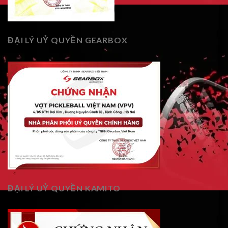
ĐẠI LÝ UỶ QUYỀN GEARBOX
ĐẠI LÝ UỶ QUYỀN KAMITO