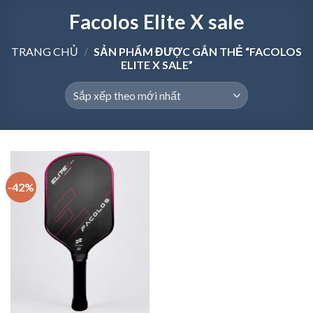
Facolos Elite X sale
TRANG CHỦ
/
SẢN PHẨM ĐƯỢC GẮN THẺ “FACOLOS
ELITE X SALE”
-42%