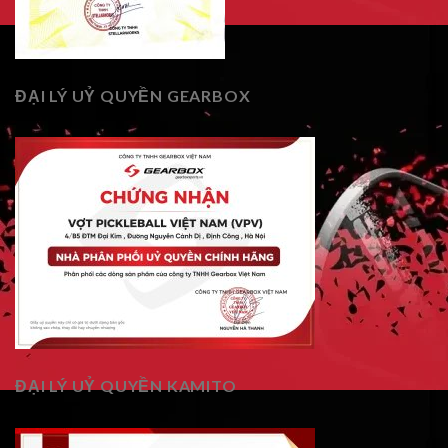
ĐẠI LÝ UỶ QUYỀN GEARBOX
ĐẠI LÝ UỶ QUYỀN KAMITO