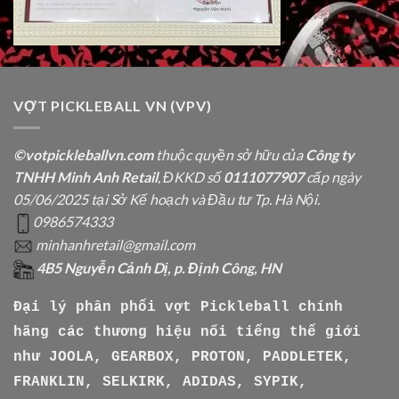
VỢT PICKLEBALL VN (VPV)
©votpickleballvn.com
thuộc quyền sở hữu của
Công ty
TNHH Minh Anh Retail
, ĐKKD số
0111077907
cấp ngày
05/06/2025 tại Sở Kế hoạch và Đầu tư Tp. Hà Nội.
0986574333
minhanhretail@gmail.com
4B5 Nguyễn Cảnh Dị, p. Định Công, HN
Đại lý phân phối vợt Pickleball chính
hãng các thương hiệu nổi tiếng thế giới
như
JOOLA, GEARBOX, PROTON, PADDLETEK,
FRANKLIN, SELKIRK, ADIDAS, SYPIK,