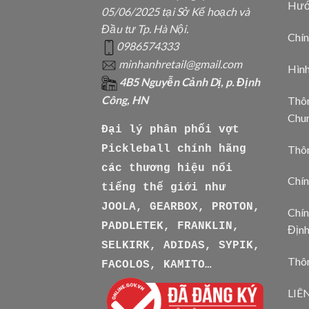
Hướ
05/06/2025 tại Sở Kế hoạch và
Đầu tư Tp. Hà Nội.
Chín
0986574333
minhanhretail@gmail.com
Hìn
4B5 Nguyễn Cảnh Dị, p. Định
Công, HN
Thôn
Chu
Đại lý phân phối vợt
Thô
Pickleball chính hãng
các thương hiệu nổi
Chín
tiếng thế giới như
JOOLA, GEARBOX, PROTON,
Chín
PADDLETEK, FRANKLIN,
Địn
SELKIRK, ADIDAS, SYPIK,
Thôn
FACOLOS, KAMITO…
LIÊ