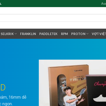
Ass
L
SELKRIK
FRANKLIN
PADDLETEK
RPM
PROTON
VỢT VIỆ