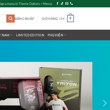
ign a menu in Theme Options > Menus
0
ĐĂNG NHẬP
GIỎ HÀNG /
0
₫
T NAM
LIMITED EDITION
PHỤ KIỆN
NEW MODEL 2026
SELKIRK OMNI
Siêu phẩm mới nhất Selkirk OMNI™ tái định nghĩa
Court dành cho lối chơi tốc độ cao hiện đại.