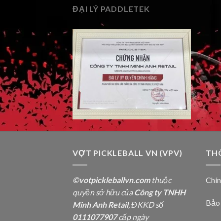
ĐẠI LÝ PADDLETEK
VỢT PICKLEBALL VN (VPV)
TH
©votpickleballvn.com
thuộc
Chí
quyền sở hữu của
Công ty TNHH
Bảo
Minh Anh Retail
, ĐKKD số
0111077907
cấp ngày