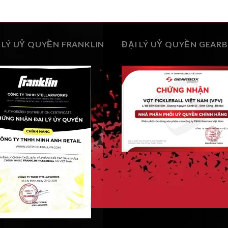
 LÝ UỶ QUYỀN FRANKLIN
ĐẠI LÝ UỶ QUYỀN GEAR