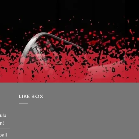
LIKE BOX
ulu
n!
ball