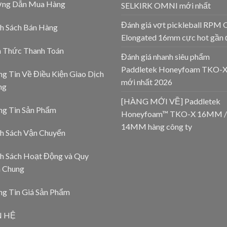
ng Dẫn Mua Hàng
SELKIRK OMNI mới nhất
Đánh giá vợt pickleball RPM 
h Sách Bán Hàng
Elongated 16mm cực hot gần 
h Thức Thanh Toán
Đánh giá nhanh siêu phẩm
Paddletek Honeyfoam TKO-
g Tin Về Điều Kiện Giao Dịch
mới nhất 2026
ng
[HÀNG MỚI VỀ] Paddletek
ng Tin Sản Phẩm
Honeyfoam™ TKO-X 16MM /
14MM hàng công ty
h Sách Vận Chuyển
h Sách Hoạt Động và Quy
h Chung
g Tin Giá Sản Phẩm
N HỆ