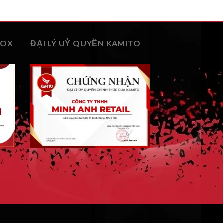
BOX
ĐẠI LÝ UỶ QUYỀN KAMITO