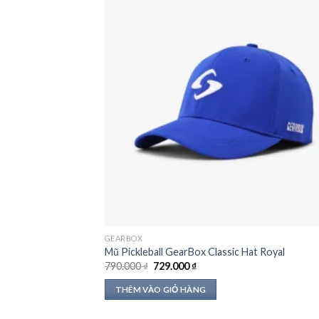
GEARBOX
Mũ Pickleball GearBox Classic Hat Royal
Giá
Giá
790.000
₫
729.000
₫
gốc
hiện
là:
tại
THÊM VÀO GIỎ HÀNG
790.000 ₫.
là:
729.000 ₫.