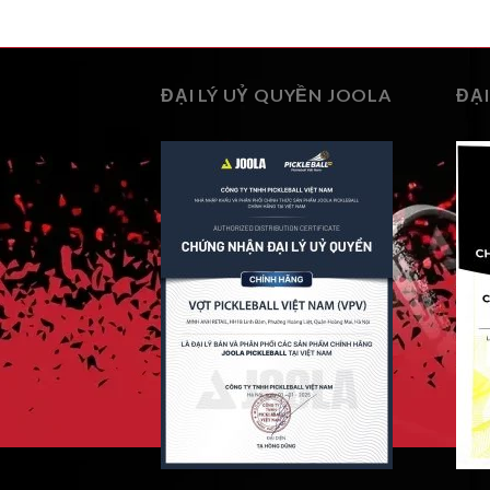
ĐẠI LÝ UỶ QUYỀN JOOLA
ĐẠI