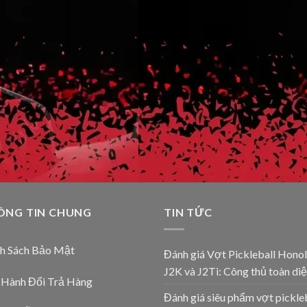
ÔNG TIN CHUNG
TIN TỨC
nh Sách Bảo Mật
Đánh giá Vợt Pickleball Honol
J2K và J2Ti: Công thủ toàn diệ
 Hành Đổi Trả Hàng
Đánh giá siêu phẩm vợt pickle