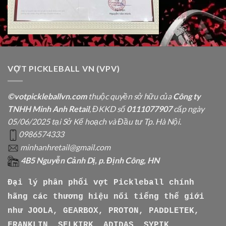
VỢT PICKLEBALL VN (VPV)
©votpickleballvn.com
thuộc quyền sở hữu của
Công ty
TNHH Minh Anh Retail
, ĐKKD số
0111077907
cấp ngày
05/06/2025 tại Sở Kế hoạch và Đầu tư Tp. Hà Nội.
0986574333
minhanhretail@gmail.com
4B5 Nguyễn Cảnh Dị, p. Định Công, HN
Đại lý phân phối vợt Pickleball chính
hãng các thương hiệu nổi tiếng thế giới
như
JOOLA, GEARBOX, PROTON, PADDLETEK,
FRANKLIN, SELKIRK, ADIDAS, SYPIK,