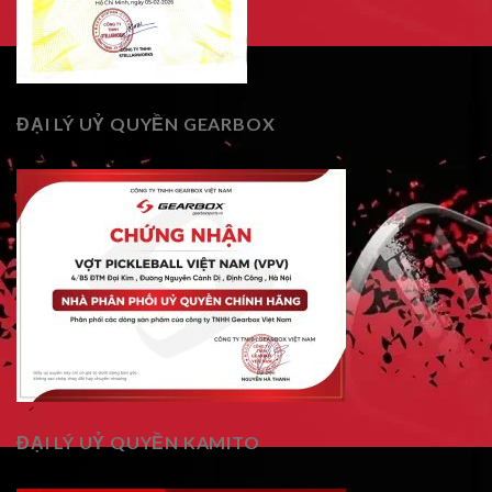
ĐẠI LÝ UỶ QUYỀN GEARBOX
ĐẠI LÝ UỶ QUYỀN KAMITO