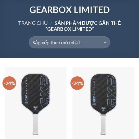
GEARBOX LIMITED
TRANG CHỦ
/
SẢN PHẨM ĐƯỢC GẮN THẺ
“GEARBOX LIMITED”
-24%
-24%