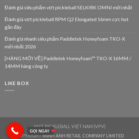
Đánh giá siêu phẩm vợt pickleball SELKIRK OMNI mới nhất
Đánh giá vợt pickleball RPM Q2 Elongated 16mm cực hot
gần đây
Đánh giá nhanh siêu phẩm Paddletek Honeyfoam TKO-X
mới nhất 2026
[HÀNG MỚI VỀ] Paddletek Honeyfoam™ TKO-X 16MM /
14MM hàng công ty
LIKE BOX
VỢT PICKLEBALL VIỆT NAM (VPV)
GỌI NGAY
COPYRIGHT
MINH ANH RETAIL COMPANY LIMITED