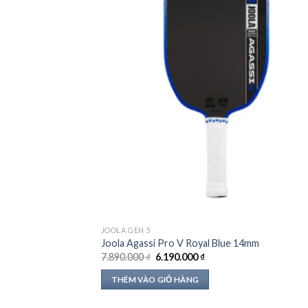
JOOLA GEN 5
Joola Agassi Pro V Royal Blue 14mm
Giá
Giá
7.890.000
₫
6.190.000
₫
gốc
hiện
là:
tại
THÊM VÀO GIỎ HÀNG
7.890.000 ₫.
là:
6.190.000 ₫.