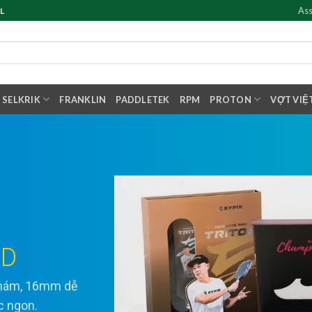
Ass
L
SELKRIK
FRANKLIN
PADDLETEK
RPM
PROTON
VỢT VIỆ
ED
 nhám, 16mm dễ
ực ngon.