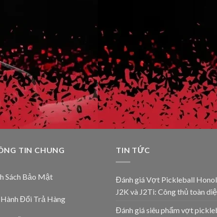
ÔNG TIN CHUNG
TIN TỨC
nh Sách Bảo Mật
Đánh giá Vợt Pickleball Honol
J2K và J2Ti: Công thủ toàn diệ
 Hành Đổi Trả Hàng
Đánh giá siêu phẩm vợt pickle