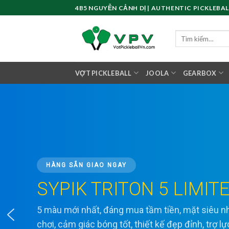
Skip
4B5 NGUYỄN CẢNH DỊ | AUTHENTIC PICKLEBAL
to
content
Tìm
kiếm:
VỢT PICKLEBALL
JOOLA
GEARBOX
HÀNG SẴN GIAO NGAY
SYPIK TRITON 5 LIMIT
5 màu mới nhất, đáng mua tầm tiền, mặt siêu
chơi, cảm giác bóng tốt, thiết kế đẹp đỉnh, trợ l