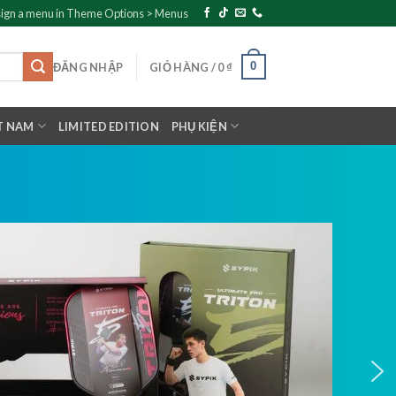
ign a menu in Theme Options > Menus
0
ĐĂNG NHẬP
GIỎ HÀNG /
0
₫
T NAM
LIMITED EDITION
PHỤ KIỆN