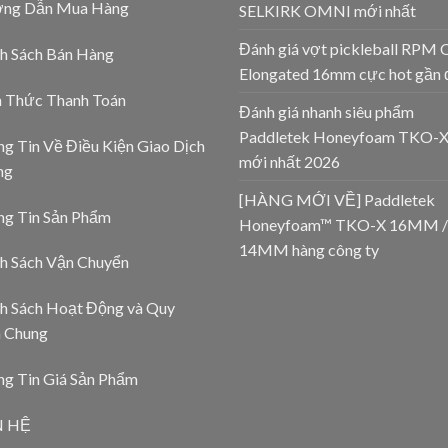
ng Dẫn Mua Hàng
SELKIRK OMNI mới nhất
Đánh giá vợt pickleball RPM 
h Sách Bán Hàng
Elongated 16mm cực hot gần 
h Thức Thanh Toán
Đánh giá nhanh siêu phẩm
Paddletek Honeyfoam TKO-
g Tin Về Điều Kiện Giao Dịch
mới nhất 2026
ng
[HÀNG MỚI VỀ] Paddletek
ng Tin Sản Phẩm
Honeyfoam™ TKO-X 16MM /
14MM hàng công ty
h Sách Vận Chuyển
h Sách Hoạt Động và Quy
h Chung
g Tin Giá Sản Phẩm
N HỆ