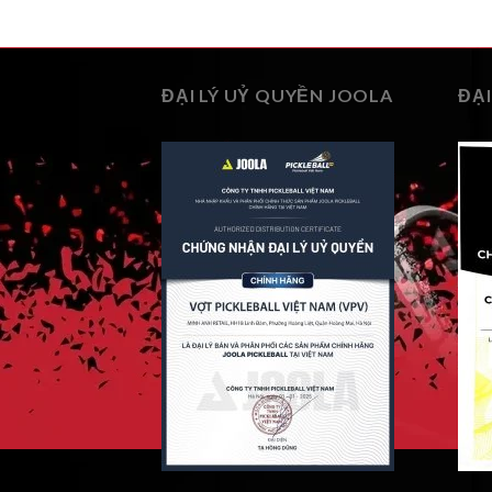
ĐẠI LÝ UỶ QUYỀN JOOLA
ĐẠI