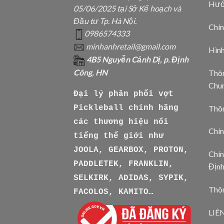
Hướ
05/06/2025 tại Sở Kế hoạch và
Đầu tư Tp. Hà Nội.
Chín
0986574333
minhanhretail@gmail.com
Hìn
4B5 Nguyễn Cảnh Dị, p. Định
Công, HN
Thôn
Chu
Đại lý phân phối vợt
Thô
Pickleball chính hãng
các thương hiệu nổi
Chín
tiếng thế giới như
JOOLA, GEARBOX, PROTON,
Chín
PADDLETEK, FRANKLIN,
Địn
SELKIRK, ADIDAS, SYPIK,
Thôn
FACOLOS, KAMITO…
LIÊ