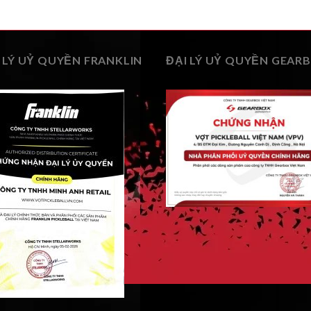
 LÝ UỶ QUYỀN FRANKLIN
ĐẠI LÝ UỶ QUYỀN GEAR