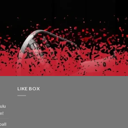
LIKE BOX
ulu
n!
ball