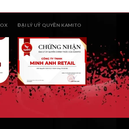
BOX
ĐẠI LÝ UỶ QUYỀN KAMITO