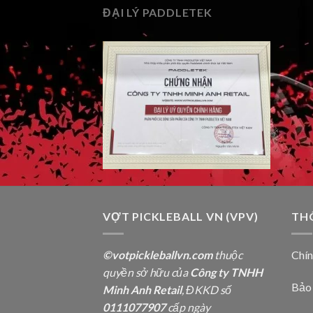
ĐẠI LÝ PADDLETEK
VỢT PICKLEBALL VN (VPV)
TH
©votpickleballvn.com
thuộc
Chí
quyền sở hữu của
Công ty TNHH
Bảo
Minh Anh Retail
, ĐKKD số
0111077907
cấp ngày