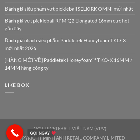
Đánh giá siêu phẩm vợt pickleball SELKIRK OMNI mới nhất
Đánh giá vợt pickleball RPM Q2 Elongated 16mm cực hot
gần đây
Đánh giá nhanh siêu phẩm Paddletek Honeyfoam TKO-X
mới nhất 2026
[HÀNG MỚI VỀ] Paddletek Honeyfoam™ TKO-X 16MM /
14MM hàng công ty
LIKE BOX
VỢT PICKLEBALL VIỆT NAM (VPV)
GỌI NGAY
COPYRIGHT
MINH ANH RETAIL COMPANY LIMITED