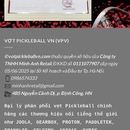
VỢT PICKLEBALL VN (VPV)
©votpickleballvn.com
thuộc quyền sở hữu của
Công ty
TNHH Minh Anh Retail
, ĐKKD số
0111077907
cấp ngày
05/06/2025 tại Sở Kế hoạch và Đầu tư Tp. Hà Nội.
0986574333
minhanhretail@gmail.com
4B5 Nguyễn Cảnh Dị, p. Định Công, HN
Đại lý phân phối vợt Pickleball chính
hãng các thương hiệu nổi tiếng thế giới
như
JOOLA, GEARBOX, PROTON, PADDLETEK,