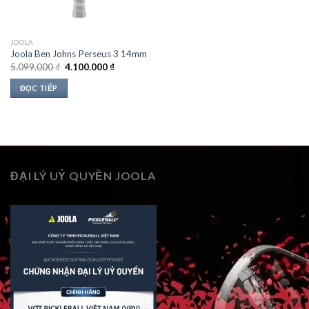
JOOLA
Joola Ben Johns Perseus 3 14mm
Giá
Giá
5.099.000
₫
4.100.000
₫
gốc
hiện
là:
tại
ĐỌC TIẾP
5.099.000 ₫.
là:
4.100.000 ₫.
ĐẠI LÝ UỶ QUYỀN JOOLA