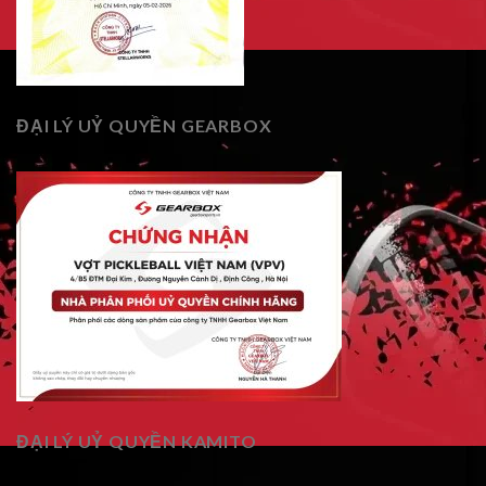
ĐẠI LÝ UỶ QUYỀN GEARBOX
ĐẠI LÝ UỶ QUYỀN KAMITO