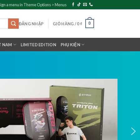
ign a menu in Theme Options > Menus
0
ĐĂNG NHẬP
GIỎ HÀNG /
0
₫
T NAM
LIMITED EDITION
PHỤ KIỆN