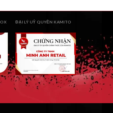
BOX
ĐẠI LÝ UỶ QUYỀN KAMITO