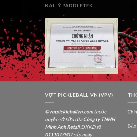
ĐẠI LÝ PADDLETEK
VỢT PICKLEBALL VN (VPV)
TH
©votpickleballvn.com
thuộc
Chí
quyền sở hữu của
Công ty TNHH
Bảo
Minh Anh Retail
, ĐKKD số
0111077907
cấp ngày