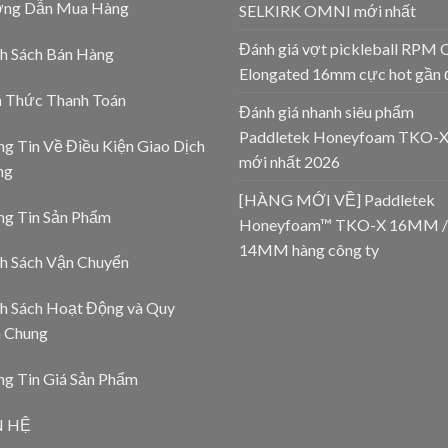
ng Dẫn Mua Hàng
SELKIRK OMNI mới nhất
Đánh giá vợt pickleball RPM 
h Sách Bán Hàng
Elongated 16mm cực hot gần 
h Thức Thanh Toán
Đánh giá nhanh siêu phẩm
Paddletek Honeyfoam TKO-
g Tin Về Điều Kiện Giao Dịch
mới nhất 2026
ng
[HÀNG MỚI VỀ] Paddletek
ng Tin Sản Phẩm
Honeyfoam™ TKO-X 16MM /
14MM hàng công ty
h Sách Vận Chuyển
h Sách Hoạt Động và Quy
h Chung
g Tin Giá Sản Phẩm
N HỆ