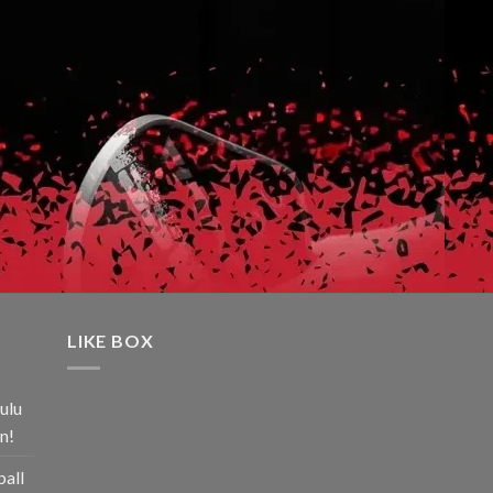
LIKE BOX
ulu
n!
ball