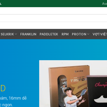
Ass
L
SELKRIK
FRANKLIN
PADDLETEK
RPM
PROTON
VỢT VIỆ
ED
 nhám, 16mm dễ
ực ngon.