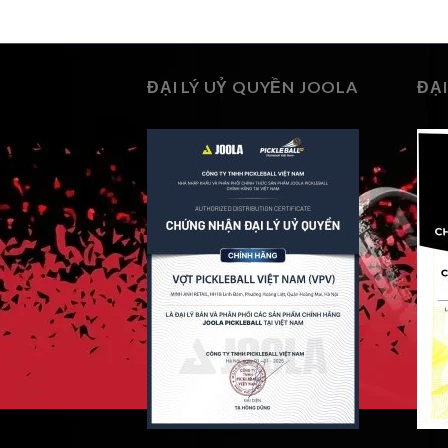
ĐẠI LÝ UỶ QUYỀN JOOLA
ĐẠI