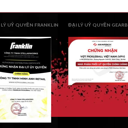
 LÝ UỶ QUYỀN FRANKLIN
ĐẠI LÝ UỶ QUYỀN GEAR