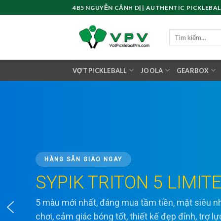
Skip
4B5 NGUYỄN CẢNH DỊ | AUTHENTIC PICKLEBAL
to
content
Tìm
kiếm:
VỢT PICKLEBALL
JOOLA
GEARBOX
HÀNG SẴN GIAO NGAY
SYPIK TRITON 5 LIMIT
5 màu mới nhất, đáng mua tầm tiền, mặt siêu
chơi, cảm giác bóng tốt, thiết kế đẹp đỉnh, trợ l