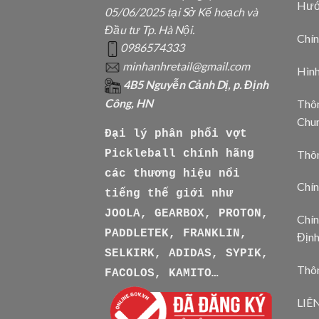
Hướ
05/06/2025 tại Sở Kế hoạch và
Đầu tư Tp. Hà Nội.
Chín
0986574333
minhanhretail@gmail.com
Hìn
4B5 Nguyễn Cảnh Dị, p. Định
Công, HN
Thôn
Chu
Đại lý phân phối vợt
Thô
Pickleball chính hãng
các thương hiệu nổi
Chín
tiếng thế giới như
JOOLA, GEARBOX, PROTON,
Chín
PADDLETEK, FRANKLIN,
Địn
SELKIRK, ADIDAS, SYPIK,
Thôn
FACOLOS, KAMITO…
LIÊ