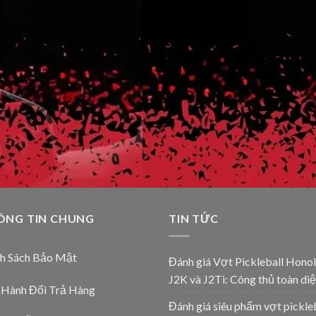
ÔNG TIN CHUNG
TIN TỨC
nh Sách Bảo Mật
Đánh giá Vợt Pickleball Honol
J2K và J2Ti: Công thủ toàn diệ
 Hành Đổi Trả Hàng
Đánh giá siêu phẩm vợt pickle