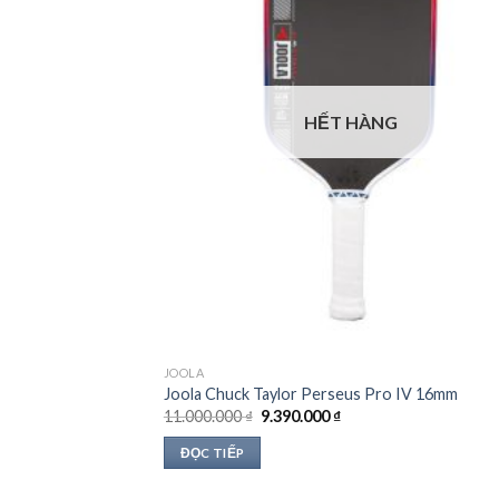
HẾT HÀNG
JOOLA
Joola Chuck Taylor Perseus Pro IV 16mm
Giá
Giá
11.000.000
₫
9.390.000
₫
gốc
hiện
là:
tại
ĐỌC TIẾP
11.000.000 ₫.
là:
9.390.000 ₫.