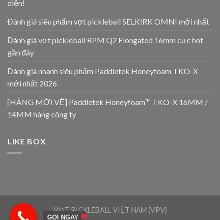
diện!
Đánh giá siêu phẩm vợt pickleball SELKIRK OMNI mới nhất
Đánh giá vợt pickleball RPM Q2 Elongated 16mm cực hot
gần đây
Đánh giá nhanh siêu phẩm Paddletek Honeyfoam TKO-X
mới nhất 2026
[HÀNG MỚI VỀ] Paddletek Honeyfoam™ TKO-X 16MM /
14MM hàng công ty
LIKE BOX
VỢT PICKLEBALL VIỆT NAM (VPV)
GỌI NGAY