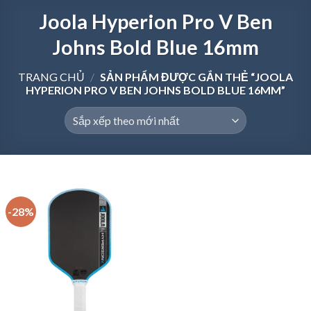
Joola Hyperion Pro V Ben
Johns Bold Blue 16mm
TRANG CHỦ
/
SẢN PHẨM ĐƯỢC GẮN THẺ “JOOLA
HYPERION PRO V BEN JOHNS BOLD BLUE 16MM”
-28%