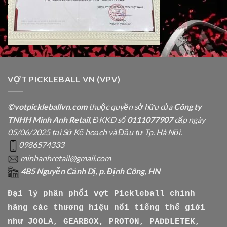
VỢT PICKLEBALL VN (VPV)
©votpickleballvn.com
thuộc quyền sở hữu của
Công ty
TNHH Minh Anh Retail
, ĐKKD số
0111077907
cấp ngày
05/06/2025 tại Sở Kế hoạch và Đầu tư Tp. Hà Nội.
0986574333
minhanhretail@gmail.com
4B5 Nguyễn Cảnh Dị, p. Định Công, HN
Đại lý phân phối vợt Pickleball chính
hãng các thương hiệu nổi tiếng thế giới
như
JOOLA, GEARBOX, PROTON, PADDLETEK,