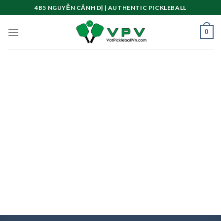
Skip
4B5 NGUYỄN CẢNH DỊ | AUTHENTIC PICKLEBALL
to
content
0