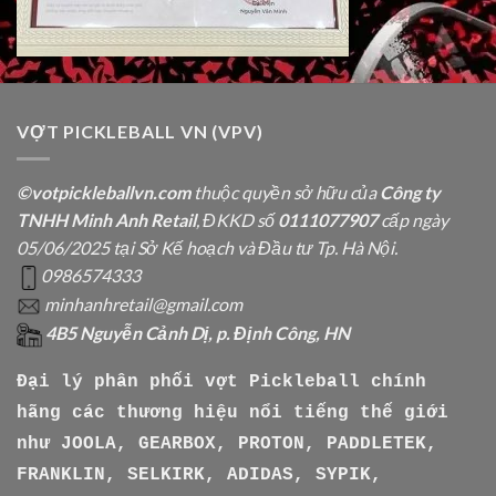
VỢT PICKLEBALL VN (VPV)
©votpickleballvn.com
thuộc quyền sở hữu của
Công ty
TNHH Minh Anh Retail
, ĐKKD số
0111077907
cấp ngày
05/06/2025 tại Sở Kế hoạch và Đầu tư Tp. Hà Nội.
0986574333
minhanhretail@gmail.com
4B5 Nguyễn Cảnh Dị, p. Định Công, HN
Đại lý phân phối vợt Pickleball chính
hãng các thương hiệu nổi tiếng thế giới
như
JOOLA, GEARBOX, PROTON, PADDLETEK,
FRANKLIN, SELKIRK, ADIDAS, SYPIK,