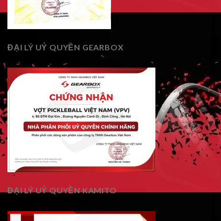
ĐẠI LÝ UỶ QUYỀN GEARBOX
ĐẠI LÝ UỶ QUYỀN KAMITO