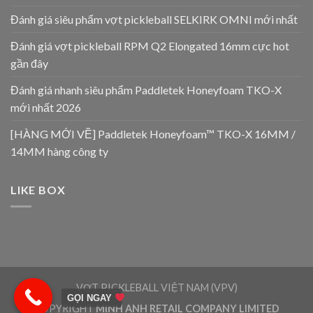
Đánh giá siêu phẩm vợt pickleball SELKIRK OMNI mới nhất
Đánh giá vợt pickleball RPM Q2 Elongated 16mm cực hot
gần đây
Đánh giá nhanh siêu phẩm Paddletek Honeyfoam TKO-X
mới nhất 2026
[HÀNG MỚI VỀ] Paddletek Honeyfoam™ TKO-X 16MM /
14MM hàng công ty
LIKE BOX
VỢT PICKLEBALL VIỆT NAM (VPV)
GỌI NGAY
COPYRIGHT
MINH ANH RETAIL COMPANY LIMITED