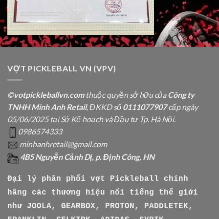
VỢT PICKLEBALL VN (VPV)
©votpickleballvn.com
thuộc quyền sở hữu của
Công ty
TNHH Minh Anh Retail
, ĐKKD số
0111077907
cấp ngày
05/06/2025 tại Sở Kế hoạch và Đầu tư Tp. Hà Nội.
0986574333
minhanhretail@gmail.com
4B5 Nguyễn Cảnh Dị, p. Định Công, HN
Đại lý phân phối vợt Pickleball chính
hãng các thương hiệu nổi tiếng thế giới
như
JOOLA, GEARBOX, PROTON, PADDLETEK,