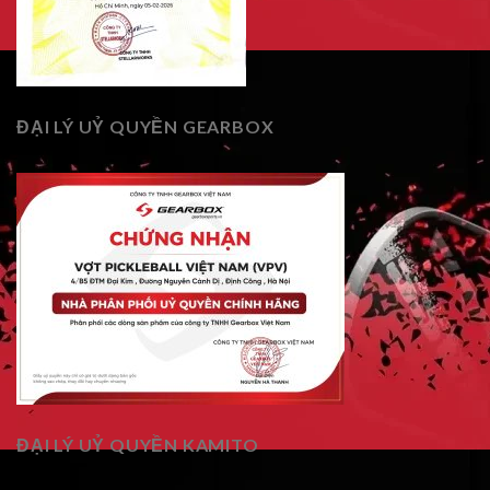
ĐẠI LÝ UỶ QUYỀN GEARBOX
ĐẠI LÝ UỶ QUYỀN KAMITO