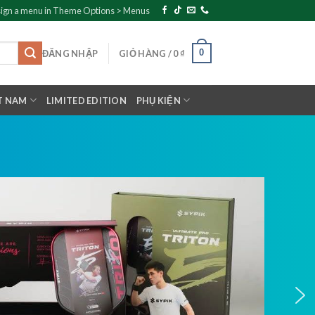
ign a menu in Theme Options > Menus
0
ĐĂNG NHẬP
GIỎ HÀNG /
0
₫
T NAM
LIMITED EDITION
PHỤ KIỆN