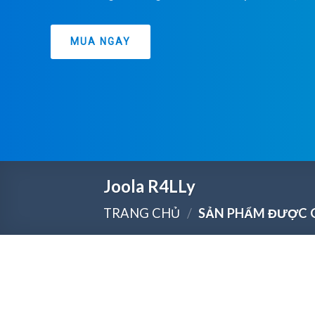
MUA NGAY
Joola R4LLy
TRANG CHỦ
/
SẢN PHẨM ĐƯỢC G