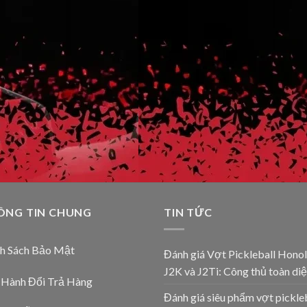
ÔNG TIN CHUNG
TIN TỨC
nh Sách Bảo Mật
Đánh giá Vợt Pickleball Honol
J2K và J2Ti: Công thủ toàn diệ
 Hành Đổi Trả Hàng
Đánh giá siêu phẩm vợt pickle