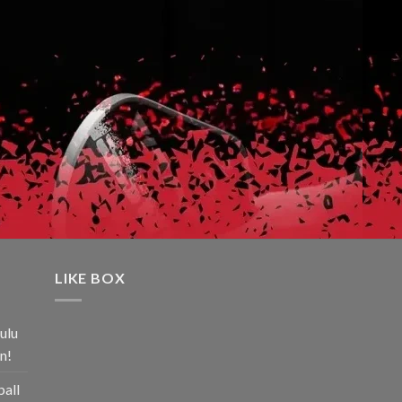
LIKE BOX
ulu
n!
ball