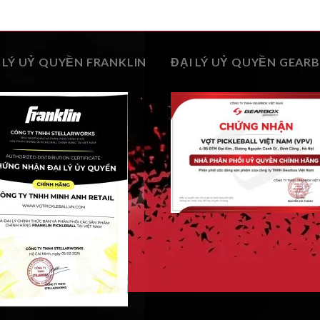
 LÝ UỶ QUYỀN FRANKLIN
ĐẠI LÝ UỶ QUYỀN GEAR