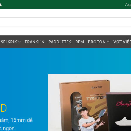
Ass
L
SELKRIK
FRANKLIN
PADDLETEK
RPM
PROTON
VỢT VIỆ
ED
 nhám, 16mm dễ
ực ngon.