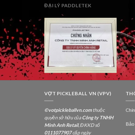
ĐẠI LÝ PADDLETEK
VỢT PICKLEBALL VN (VPV)
TH
©votpickleballvn.com
thuộc
Chí
quyền sở hữu của
Công ty TNHH
Bảo
Minh Anh Retail
, ĐKKD số
0111077907
cấp ngày