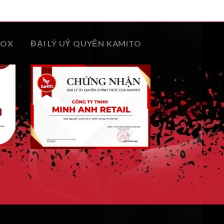
BOX
ĐẠI LÝ UỶ QUYỀN KAMITO