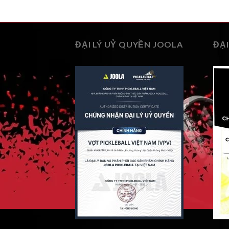
ĐẠI LÝ UỶ QUYỀN JOOLA
ĐẠI