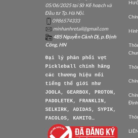
Hướ
05/06/2025 tại Sở Kế hoạch và
Đầu tư Tp. Hà Nội.
Chín
0986574333
minhanhretail@gmail.com
Hìn
4B5 Nguyễn Cảnh Dị, p. Định
Công, HN
Thôn
Chu
Đại lý phân phối vợt
Thô
Pickleball chính hãng
các thương hiệu nổi
Chín
tiếng thế giới như
JOOLA, GEARBOX, PROTON,
Chín
PADDLETEK, FRANKLIN,
Địn
SELKIRK, ADIDAS, SYPIK,
Thôn
FACOLOS, KAMITO…
LIÊ