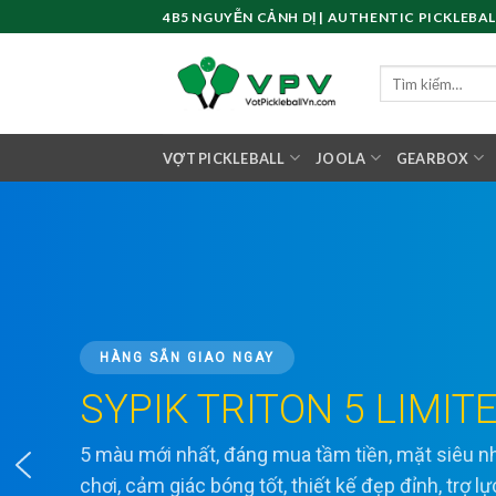
Skip
4B5 NGUYỄN CẢNH DỊ | AUTHENTIC PICKLEBAL
to
content
Tìm
kiếm:
VỢT PICKLEBALL
JOOLA
GEARBOX
HÀNG SẴN GIAO NGAY
SYPIK TRITON 5 LIMIT
5 màu mới nhất, đáng mua tầm tiền, mặt siêu
chơi, cảm giác bóng tốt, thiết kế đẹp đỉnh, trợ l