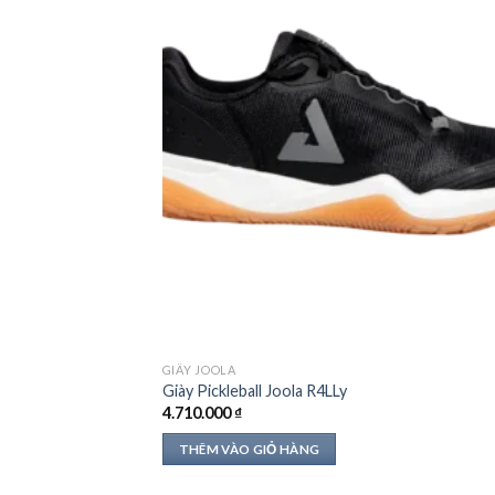
GIẦY JOOLA
Giày Pickleball Joola R4LLy
4.710.000
₫
THÊM VÀO GIỎ HÀNG