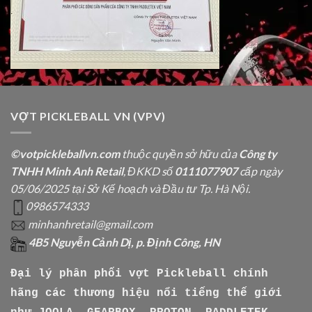
VỢT PICKLEBALL VN (VPV)
©votpickleballvn.com
thuộc quyền sở hữu của
Công ty
TNHH Minh Anh Retail
, ĐKKD số
0111077907
cấp ngày
05/06/2025 tại Sở Kế hoạch và Đầu tư Tp. Hà Nội.
0986574333
minhanhretail@gmail.com
4B5 Nguyễn Cảnh Dị, p. Định Công, HN
Đại lý phân phối vợt Pickleball chính
hãng các thương hiệu nổi tiếng thế giới