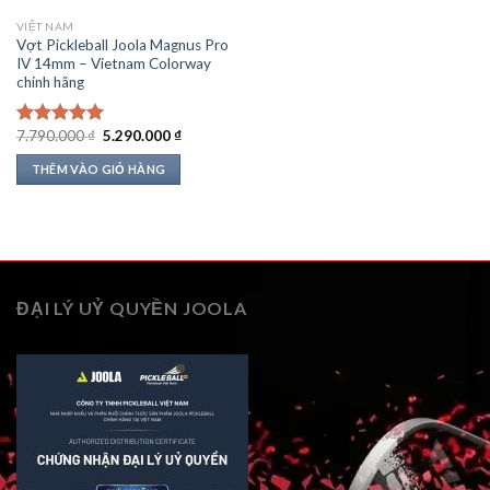
VIỆT NAM
Vợt Pickleball Joola Magnus Pro
IV 14mm – Vietnam Colorway
chính hãng
Giá
Giá
7.790.000
₫
5.290.000
₫
Được xếp
gốc
hiện
hạng
5.00
là:
tại
THÊM VÀO GIỎ HÀNG
5 sao
7.790.000 ₫.
là:
5.290.000 ₫.
ĐẠI LÝ UỶ QUYỀN JOOLA