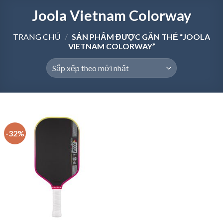
Joola Vietnam Colorway
TRANG CHỦ
/
SẢN PHẨM ĐƯỢC GẮN THẺ “JOOLA
VIETNAM COLORWAY”
-32%