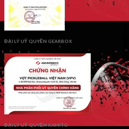
ĐẠI LÝ UỶ QUYỀN GEARBOX
ĐẠI LÝ UỶ QUYỀN KAMITO