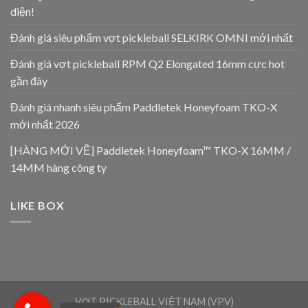
diện!
Đánh giá siêu phẩm vợt pickleball SELKIRK OMNI mới nhất
Đánh giá vợt pickleball RPM Q2 Elongated 16mm cực hot
gần đây
Đánh giá nhanh siêu phẩm Paddletek Honeyfoam TKO-X
mới nhất 2026
[HÀNG MỚI VỀ] Paddletek Honeyfoam™ TKO-X 16MM /
14MM hàng công ty
LIKE BOX
VỢT PICKLEBALL VIỆT NAM (VPV)