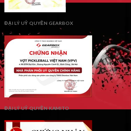
ĐẠI LÝ UỶ QUYỀN GEARBOX
ĐẠI LÝ UỶ QUYỀN KAMITO