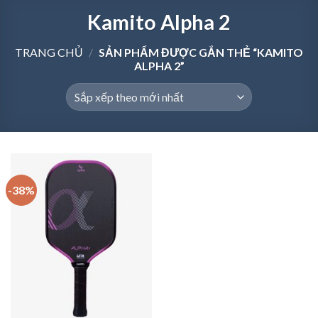
Kamito Alpha 2
TRANG CHỦ
/
SẢN PHẨM ĐƯỢC GẮN THẺ “KAMITO
ALPHA 2”
-38%