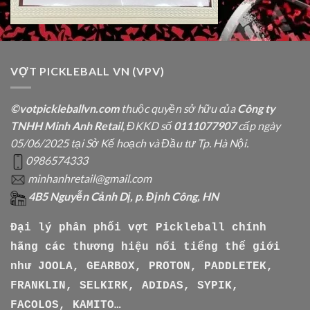
VỢT PICKLEBALL VN (VPV)
©votpickleballvn.com
thuộc quyền sở hữu của
Công ty
TNHH Minh Anh Retail
, ĐKKD số
0111077907
cấp ngày
05/06/2025 tại Sở Kế hoạch và Đầu tư Tp. Hà Nội.
0986574333
minhanhretail@gmail.com
4B5 Nguyễn Cảnh Dị, p. Định Công, HN
Đại lý phân phối vợt Pickleball chính
hãng các thương hiệu nổi tiếng thế giới
như
JOOLA, GEARBOX, PROTON, PADDLETEK,
FRANKLIN, SELKIRK, ADIDAS, SYPIK,
FACOLOS, KAMITO…