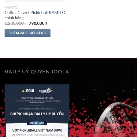
KAMITO
Cuốn cán vợt Pickleball KAMITO
chính hãng
Giá
Giá
1.200.000
₫
790.000
₫
gốc
hiện
là:
tại
THÊM VÀO GIỎ HÀNG
1.200.000 ₫.
là:
790.000 ₫.
ĐẠI LÝ UỶ QUYỀN JOOLA