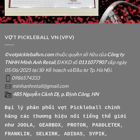
VỢT PICKLEBALL VN (VPV)
©votpickleballvn.com
thuộc quyền sở hữu của
Công ty
TNHH Minh Anh Retail
, ĐKKD số
0111077907
cấp ngày
05/06/2025 tại Sở Kế hoạch và Đầu tư Tp. Hà Nội.
0986574333
minhanhretail@gmail.com
4B5 Nguyễn Cảnh Dị, p. Định Công, HN
Đại lý phân phối vợt Pickleball chính
hãng các thương hiệu nổi tiếng thế giới
như
JOOLA, GEARBOX, PROTON, PADDLETEK,
FRANKLIN, SELKIRK, ADIDAS, SYPIK,