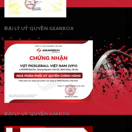
ĐẠI LÝ UỶ QUYỀN GEARBOX
ĐẠI LÝ UỶ QUYỀN KAMITO