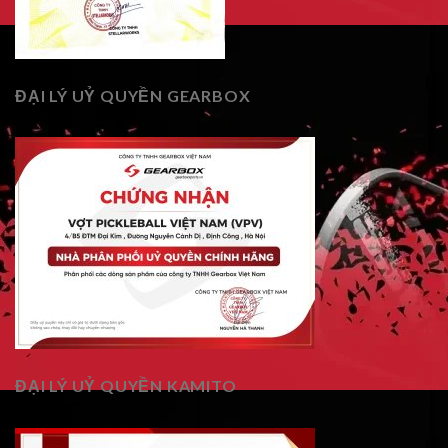
ĐẠI LÝ UỶ QUYỀN GEARBOX
ĐẠI LÝ UỶ QUYỀN KAMITO