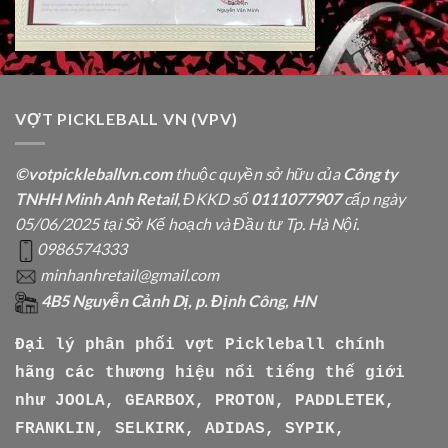
VỢT PICKLEBALL VN (VPV)
©votpickleballvn.com
thuộc quyền sở hữu của
Công ty
TNHH Minh Anh Retail
, ĐKKD số
0111077907
cấp ngày
05/06/2025 tại Sở Kế hoạch và Đầu tư Tp. Hà Nội.
0986574333
minhanhretail@gmail.com
4B5 Nguyễn Cảnh Dị, p. Định Công, HN
Đại lý phân phối vợt Pickleball chính
hãng các thương hiệu nổi tiếng thế giới
như
JOOLA, GEARBOX, PROTON, PADDLETEK,
FRANKLIN, SELKIRK, ADIDAS, SYPIK,