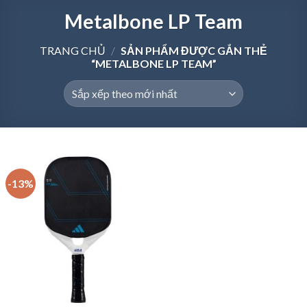
Metalbone LP Team
TRANG CHỦ
/
SẢN PHẨM ĐƯỢC GẮN THẺ
“METALBONE LP TEAM”
-13%