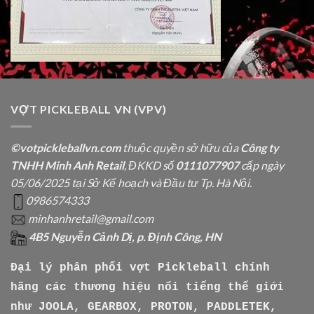
VỢT PICKLEBALL VN (VPV)
©votpickleballvn.com
thuộc quyền sở hữu của
Công ty
TNHH Minh Anh Retail
, ĐKKD số
0111077907
cấp ngày
05/06/2025 tại Sở Kế hoạch và Đầu tư Tp. Hà Nội.
0986574333
minhanhretail@gmail.com
4B5 Nguyễn Cảnh Dị, p. Định Công, HN
Đại lý phân phối vợt Pickleball chính
hãng các thương hiệu nổi tiếng thế giới
như
JOOLA, GEARBOX, PROTON, PADDLETEK,