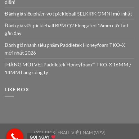
diện!
Đánh giá siêu phẩm vợt pickleball SELKIRK OMNI mới nhất
Đánh giá vợt pickleball RPM Q2 Elongated 16mm cực hot
gần đây
Đánh giá nhanh siêu phẩm Paddletek Honeyfoam TKO-X
mới nhất 2026
[HÀNG MỚI VỀ] Paddletek Honeyfoam™ TKO-X 16MM /
14MM hàng công ty
LIKE BOX
VỢT PICKLEBALL VIỆT NAM (VPV)
GỌI NGAY