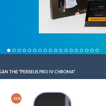
ẮN THẺ “PERSEUS PRO IV CHROMA”
-31%