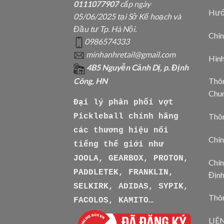
0111077907
cấp ngày
Hướ
05/06/2025 tại Sở Kế hoạch và
Đầu tư Tp. Hà Nội.
Chín
0986574333
minhanhretail@gmail.com
Hìn
4B5 Nguyễn Cảnh Dị, p. Định
Công, HN
Thôn
Chu
Đại lý phân phối vợt
Thô
Pickleball chính hãng
các thương hiệu nổi
Chín
tiếng thế giới như
JOOLA, GEARBOX, PROTON,
Chín
PADDLETEK, FRANKLIN,
Địn
SELKIRK, ADIDAS, SYPIK,
Thôn
FACOLOS, KAMITO…
LIÊ