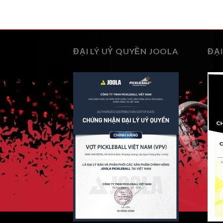
ĐẠI LÝ UỶ QUYỀN JOOLA
ĐẠI