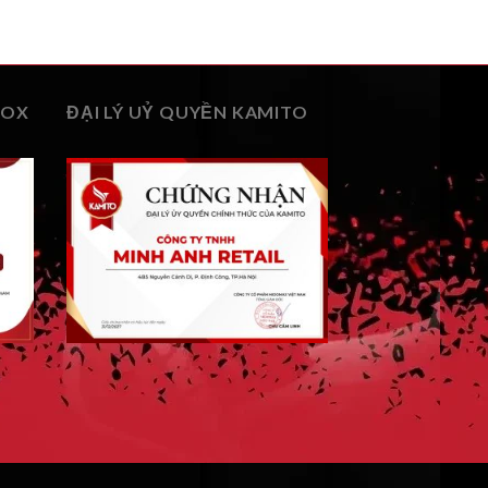
BOX
ĐẠI LÝ UỶ QUYỀN KAMITO