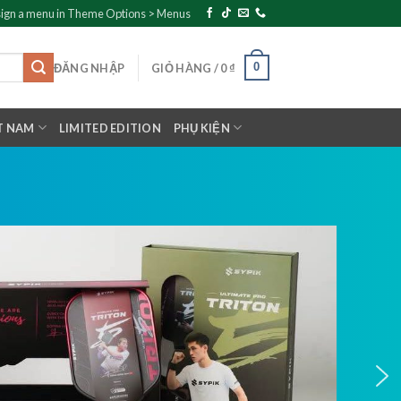
ign a menu in Theme Options > Menus
0
ĐĂNG NHẬP
GIỎ HÀNG /
0
₫
T NAM
LIMITED EDITION
PHỤ KIỆN