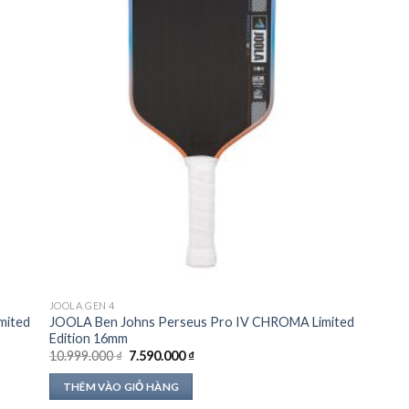
JOOLA GEN 4
mited
JOOLA Ben Johns Perseus Pro IV CHROMA Limited
Edition 16mm
Giá
Giá
10.999.000
₫
7.590.000
₫
gốc
hiện
là:
tại
THÊM VÀO GIỎ HÀNG
10.999.000 ₫.
là:
7.590.000 ₫.