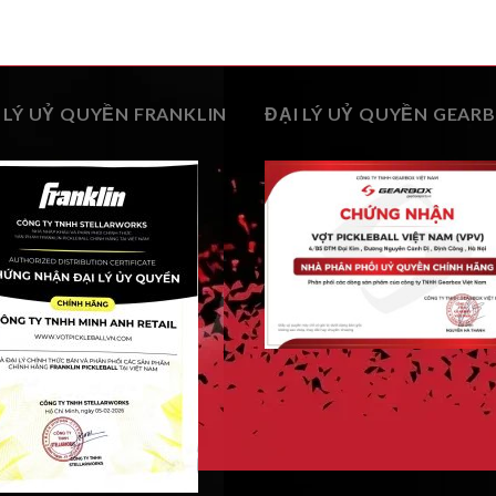
 LÝ UỶ QUYỀN FRANKLIN
ĐẠI LÝ UỶ QUYỀN GEAR