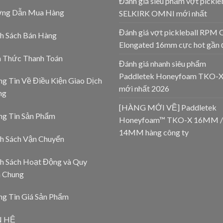
Đánh giá siêu phẩm vợt pickle
ng Dẫn Mua Hàng
SELKIRK OMNI mới nhất
Đánh giá vợt pickleball RPM 
h Sách Bán Hàng
Elongated 16mm cực hot gần 
h Thức Thanh Toán
Đánh giá nhanh siêu phẩm
Paddletek Honeyfoam TKO-
g Tin Về Điều Kiện Giao Dịch
mới nhất 2026
ng
[HÀNG MỚI VỀ] Paddletek
ng Tin Sản Phẩm
Honeyfoam™ TKO-X 16MM /
14MM hàng công ty
h Sách Vận Chuyển
h Sách Hoạt Động và Quy
h Chung
g Tin Giá Sản Phẩm
N HỆ