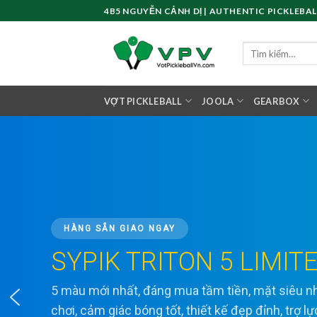
Skip
4B5 NGUYỄN CẢNH DỊ | AUTHENTIC PICKLEBAL
to
content
Tìm
kiếm:
VỢT PICKLEBALL
JOOLA
GEARBOX
HÀNG SẴN GIAO NGAY
SYPIK TRITON 5 LIMIT
5 màu mới nhất, đáng mua tầm tiền, mặt siêu
chơi, cảm giác bóng tốt, thiết kế đẹp đỉnh, trợ l