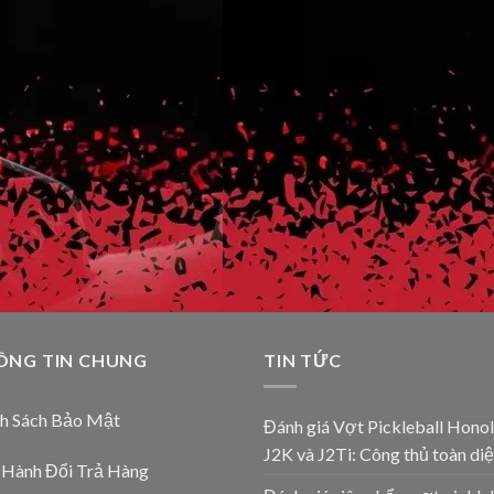
ÔNG TIN CHUNG
TIN TỨC
nh Sách Bảo Mật
Đánh giá Vợt Pickleball Honol
J2K và J2Ti: Công thủ toàn diệ
 Hành Đổi Trả Hàng