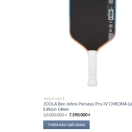
JOOLA GEN 4
JOOLA Ben Johns Perseus Pro IV CHROMA Li
Edition 14mm
Giá
Giá
10.000.000
₫
7.590.000
₫
gốc
hiện
là:
tại
THÊM VÀO GIỎ HÀNG
10.000.000 ₫.
là:
7.590.000 ₫.