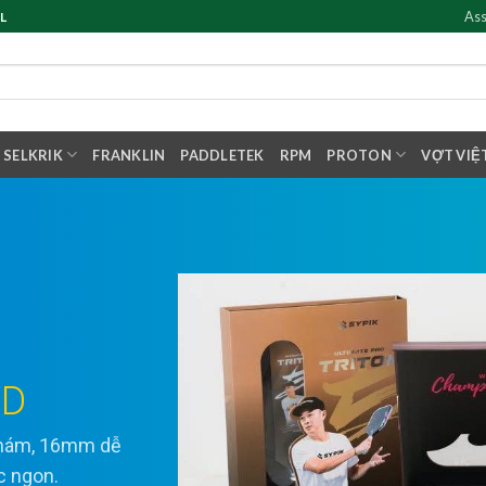
Ass
L
SELKRIK
FRANKLIN
PADDLETEK
RPM
PROTON
VỢT VIỆ
ED
 nhám, 16mm dễ
ực ngon.