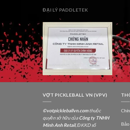
ĐẠI LÝ PADDLETEK
VỢT PICKLEBALL VN (VPV)
TH
©votpickleballvn.com
thuộc
Chí
quyền sở hữu của
Công ty TNHH
Bảo
Minh Anh Retail
, ĐKKD số