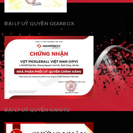
ĐẠI LÝ UỶ QUYỀN GEARBOX
ĐẠI LÝ UỶ QUYỀN KAMITO