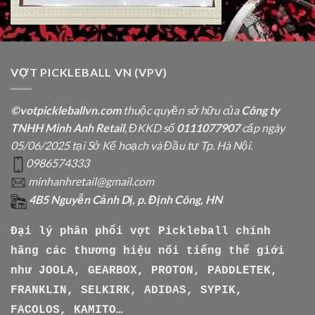
VỢT PICKLEBALL VN (VPV)
©votpickleballvn.com
thuộc quyền sở hữu của
Công ty
TNHH Minh Anh Retail
, ĐKKD số
0111077907
cấp ngày
05/06/2025 tại Sở Kế hoạch và Đầu tư Tp. Hà Nội.
0986574333
minhanhretail@gmail.com
4B5 Nguyễn Cảnh Dị, p. Định Công, HN
Đại lý phân phối vợt Pickleball chính
hãng các thương hiệu nổi tiếng thế giới
như
JOOLA, GEARBOX, PROTON, PADDLETEK,
FRANKLIN, SELKIRK, ADIDAS, SYPIK,
FACOLOS, KAMITO…