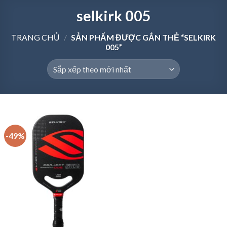
selkirk 005
TRANG CHỦ
/
SẢN PHẨM ĐƯỢC GẮN THẺ “SELKIRK
005”
-49%