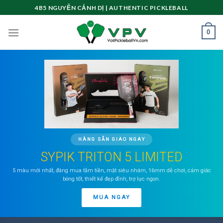
Skip
4B5 NGUYỄN CẢNH DỊ | AUTHENTIC PICKLEBALL
to
content
0
HÀNG SẴN GIAO NGAY
SYPIK TRITON 5 LIMITED
5 màu mới nhất, đáng mua tầm tiền, mặt siêu nhám, 16mm dễ chơi, cảm giác
bóng tốt, thiết kế đẹp đỉnh, trợ lực ngon.
MUA NGAY