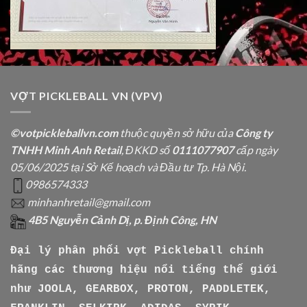
VỢT PICKLEBALL VN (VPV)
©votpickleballvn.com
thuộc quyền sở hữu của
Công ty
TNHH Minh Anh Retail
, ĐKKD số
0111077907
cấp ngày
05/06/2025 tại Sở Kế hoạch và Đầu tư Tp. Hà Nội.
0986574333
minhanhretail@gmail.com
4B5 Nguyễn Cảnh Dị, p. Định Công, HN
Đại lý phân phối vợt Pickleball chính
hãng các thương hiệu nổi tiếng thế giới
như
JOOLA, GEARBOX, PROTON, PADDLETEK,