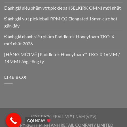
Đánh giá siêu phẩm vợt pickleball SELKIRK OMNI mới nhất
Đánh giá vợt pickleball RPM Q2 Elongated 16mm cực hot
gần đây
Đánh giá nhanh siêu phẩm Paddletek Honeyfoam TKO-X
mới nhất 2026
[HÀNG MỚI VỀ] Paddletek Honeyfoam™ TKO-X 16MM /
14MM hàng công ty
LIKE BOX
VỢT PICKLEBALL VIỆT NAM (VPV)
GỌI NGAY
COPYRIGHT
MINH ANH RETAIL COMPANY LIMITED