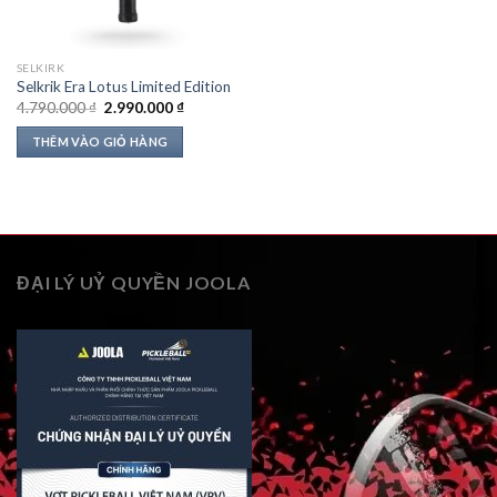
SELKIRK
Selkrik Era Lotus Limited Edition
Giá
Giá
4.790.000
₫
2.990.000
₫
gốc
hiện
là:
tại
THÊM VÀO GIỎ HÀNG
4.790.000 ₫.
là:
2.990.000 ₫.
ĐẠI LÝ UỶ QUYỀN JOOLA