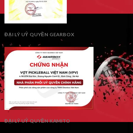
ĐẠI LÝ UỶ QUYỀN GEARBOX
ĐẠI LÝ UỶ QUYỀN KAMITO