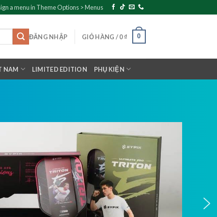
ign a menu in Theme Options > Menus
0
ĐĂNG NHẬP
GIỎ HÀNG /
0
₫
T NAM
LIMITED EDITION
PHỤ KIỆN