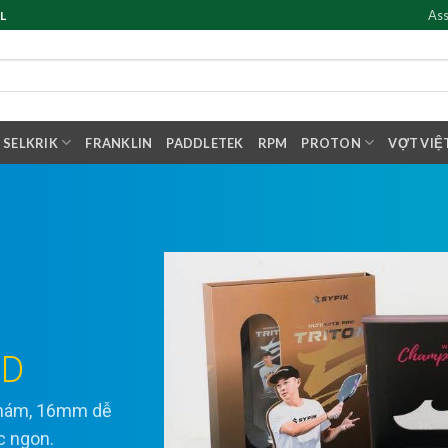
Ass
L
SELKRIK
FRANKLIN
PADDLETEK
RPM
PROTON
VỢT VIỆ
ED
 nhám, 16mm dễ
ực ngon.