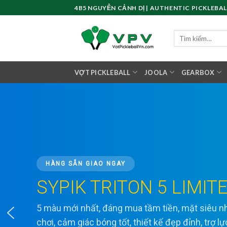
Skip
4B5 NGUYỄN CẢNH DỊ | AUTHENTIC PICKLEBAL
to
content
Tìm
kiếm:
VỢT PICKLEBALL
JOOLA
GEARBOX
HÀNG SẴN GIAO NGAY
SYPIK TRITON 5 LIMIT
5 màu mới nhất, đáng mua tầm tiền, mặt siêu
chơi, cảm giác bóng tốt, thiết kế đẹp đỉnh, trợ l