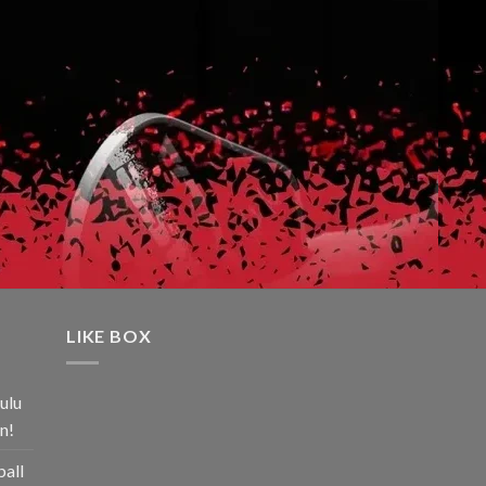
LIKE BOX
ulu
n!
ball