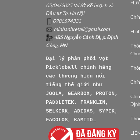
Hướ
05/06/2025 tại Sở Kế hoạch và
Đầu tư Tp. Hà Nội.
Chín
0986574333
minhanhretail@gmail.com
Hìn
4B5 Nguyễn Cảnh Dị, p. Định
Công, HN
Thôn
Chu
Đại lý phân phối vợt
Thô
Pickleball chính hãng
các thương hiệu nổi
Chín
tiếng thế giới như
JOOLA, GEARBOX, PROTON,
Chín
PADDLETEK, FRANKLIN,
Địn
SELKIRK, ADIDAS, SYPIK,
Thôn
FACOLOS, KAMITO…
LIÊ