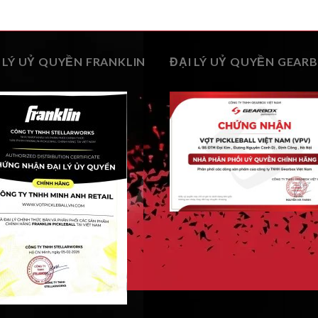
 LÝ UỶ QUYỀN FRANKLIN
ĐẠI LÝ UỶ QUYỀN GEAR