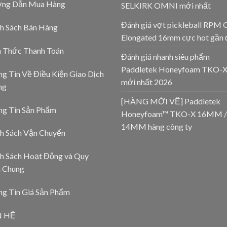
ng Dẫn Mua Hàng
SELKIRK OMNI mới nhất
Đánh giá vợt pickleball RPM 
h Sách Bán Hàng
Elongated 16mm cực hot gần 
h Thức Thanh Toán
Đánh giá nhanh siêu phẩm
Paddletek Honeyfoam TKO-
g Tin Về Điều Kiện Giao Dịch
mới nhất 2026
ng
[HÀNG MỚI VỀ] Paddletek
ng Tin Sản Phẩm
Honeyfoam™ TKO-X 16MM /
14MM hàng công ty
h Sách Vận Chuyển
h Sách Hoạt Động và Quy
h Chung
g Tin Giá Sản Phẩm
N HỆ