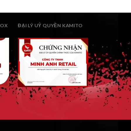
BOX
ĐẠI LÝ UỶ QUYỀN KAMITO