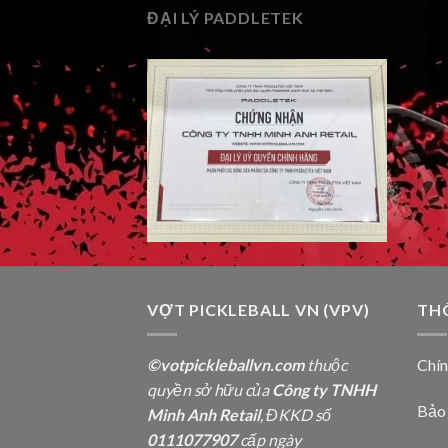
ĐẠI LÝ PADDLETEK
VỢT PICKLEBALL VN (VPV)
TH
©votpickleballvn.com
thuộc
Chí
quyền sở hữu của
Công ty TNHH
Bảo
Minh Anh Retail
, ĐKKD số
0111077907
cấp ngày