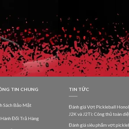
ÔNG TIN CHUNG
TIN TỨC
nh Sách Bảo Mật
Đánh giá Vợt Pickleball Honol
J2K và J2Ti: Công thủ toàn diệ
 Hành Đổi Trả Hàng
Đánh giá siêu phẩm vợt pickle