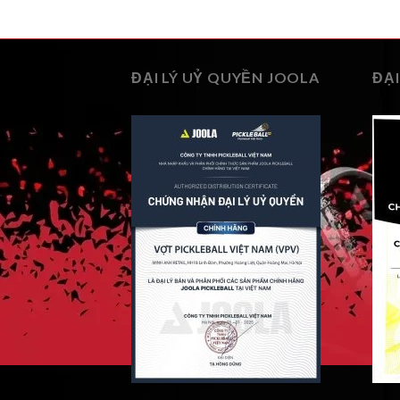
ĐẠI LÝ UỶ QUYỀN JOOLA
ĐẠI