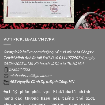
VỢT PICKLEBALL VN (VPV)
©votpickleballvn.com
thuộc quyền sở hữu của
Công ty
TNHH Minh Anh Retail
, ĐKKD số
0111077907
cấp ngày
05/06/2025 tại Sở Kế hoạch và Đầu tư Tp. Hà Nội.
0986574333
minhanhretail@gmail.com
4B5 Nguyễn Cảnh Dị, p. Định Công, HN
Đại lý phân phối vợt Pickleball chính
hãng các thương hiệu nổi tiếng thế giới