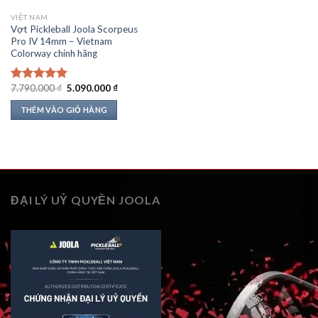
VIỆT NAM
Vợt Pickleball Joola Scorpeus
Pro IV 14mm – Vietnam
Colorway chính hãng
Giá
Giá
7.790.000
₫
5.090.000
₫
Được xếp
gốc
hiện
hạng
5.00
là:
tại
THÊM VÀO GIỎ HÀNG
5 sao
7.790.000 ₫.
là:
5.090.000 ₫.
ĐẠI LÝ UỶ QUYỀN JOOLA