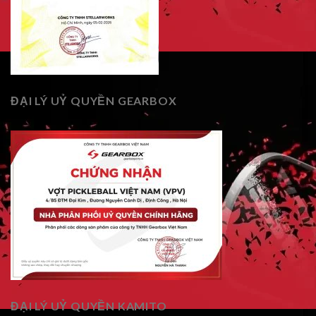
ĐẠI LÝ UỶ QUYỀN GEARBOX
ĐẠI LÝ UỶ QUYỀN KAMITO