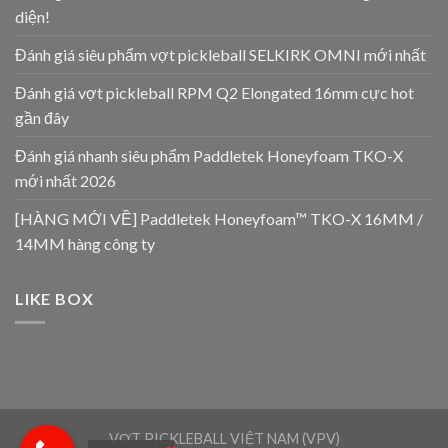
diện!
Đánh giá siêu phẩm vợt pickleball SELKIRK OMNI mới nhất
Đánh giá vợt pickleball RPM Q2 Elongated 16mm cực hot
gần đây
Đánh giá nhanh siêu phẩm Paddletek Honeyfoam TKO-X
mới nhất 2026
[HÀNG MỚI VỀ] Paddletek Honeyfoam™ TKO-X 16MM /
14MM hàng công ty
LIKE BOX
VỢT PICKLEBALL VIỆT NAM (VPV)