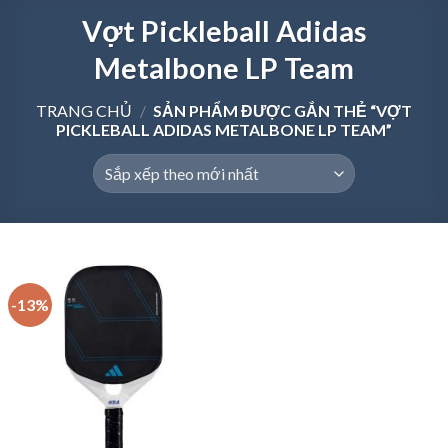
Vợt Pickleball Adidas
Metalbone LP Team
TRANG CHỦ
/
SẢN PHẨM ĐƯỢC GẮN THẺ “VỢT
PICKLEBALL ADIDAS METALBONE LP TEAM”
-13%