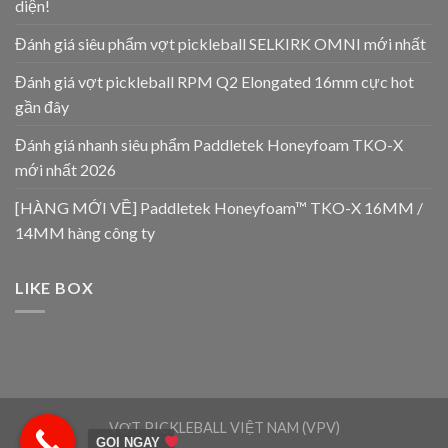
diện!
Đánh giá siêu phẩm vợt pickleball SELKIRK OMNI mới nhất
Đánh giá vợt pickleball RPM Q2 Elongated 16mm cực hot
gần đây
Đánh giá nhanh siêu phẩm Paddletek Honeyfoam TKO-X
mới nhất 2026
[HÀNG MỚI VỀ] Paddletek Honeyfoam™ TKO-X 16MM /
14MM hàng công ty
LIKE BOX
VỢT PICKLEBALL VIỆT NAM (VPV)
GỌI NGAY