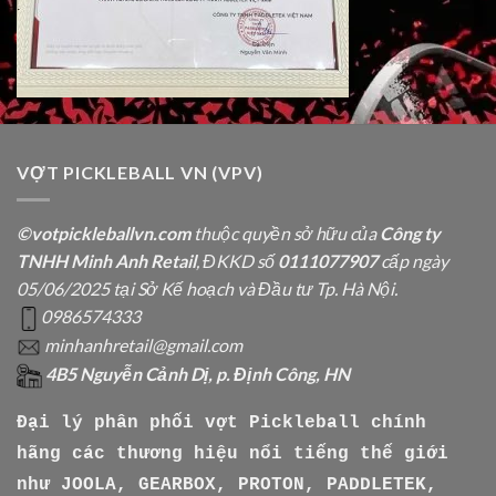
VỢT PICKLEBALL VN (VPV)
©votpickleballvn.com
thuộc quyền sở hữu của
Công ty
TNHH Minh Anh Retail
, ĐKKD số
0111077907
cấp ngày
05/06/2025 tại Sở Kế hoạch và Đầu tư Tp. Hà Nội.
0986574333
minhanhretail@gmail.com
4B5 Nguyễn Cảnh Dị, p. Định Công, HN
Đại lý phân phối vợt Pickleball chính
hãng các thương hiệu nổi tiếng thế giới
như
JOOLA, GEARBOX, PROTON, PADDLETEK,