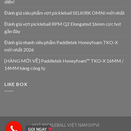
diện!
Đánh giá siêu phẩm vợt pickleball SELKIRK OMNI mới nhất
Đánh giá vợt pickleball RPM Q2 Elongated 16mm cực hot
gần đây
Đánh giá nhanh siêu phẩm Paddletek Honeyfoam TKO-X
mới nhất 2026
[HÀNG MỚI VỀ] Paddletek Honeyfoam™ TKO-X 16MM /
14MM hàng công ty
LIKE BOX
VỢT PICKLEBALL VIỆT NAM (VPV)
GỌI NGAY