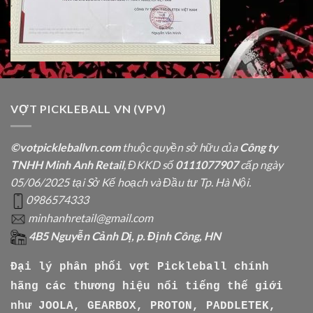
VỢT PICKLEBALL VN (VPV)
©votpickleballvn.com
thuộc quyền sở hữu của
Công ty
TNHH Minh Anh Retail
, ĐKKD số
0111077907
cấp ngày
05/06/2025 tại Sở Kế hoạch và Đầu tư Tp. Hà Nội.
0986574333
minhanhretail@gmail.com
4B5 Nguyễn Cảnh Dị, p. Định Công, HN
Đại lý phân phối vợt Pickleball chính
hãng các thương hiệu nổi tiếng thế giới
như
JOOLA, GEARBOX, PROTON, PADDLETEK,