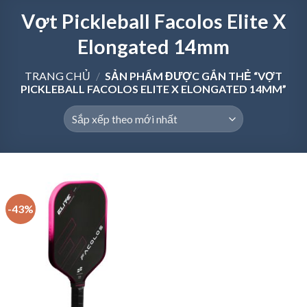
Vợt Pickleball Facolos Elite X
Elongated 14mm
TRANG CHỦ
/
SẢN PHẨM ĐƯỢC GẮN THẺ “VỢT
PICKLEBALL FACOLOS ELITE X ELONGATED 14MM”
-43%