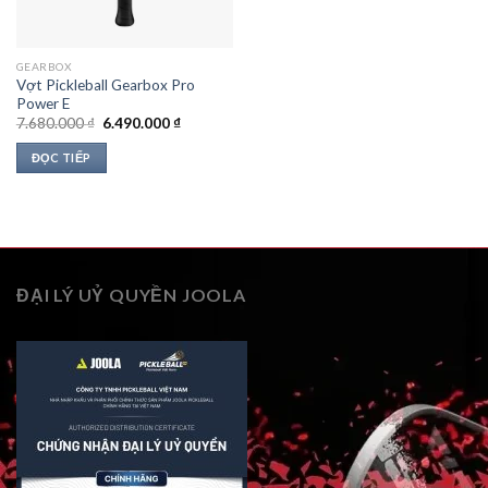
GEARBOX
Vợt Pickleball Gearbox Pro
Power E
Giá
Giá
7.680.000
₫
6.490.000
₫
gốc
hiện
là:
tại
ĐỌC TIẾP
7.680.000 ₫.
là:
6.490.000 ₫.
ĐẠI LÝ UỶ QUYỀN JOOLA