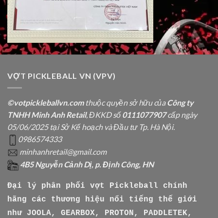
VỢT PICKLEBALL VN (VPV)
©votpickleballvn.com
thuộc quyền sở hữu của
Công ty
TNHH Minh Anh Retail
, ĐKKD số
0111077907
cấp ngày
05/06/2025 tại Sở Kế hoạch và Đầu tư Tp. Hà Nội.
0986574333
minhanhretail@gmail.com
4B5 Nguyễn Cảnh Dị, p. Định Công, HN
Đại lý phân phối vợt Pickleball chính
hãng các thương hiệu nổi tiếng thế giới
như
JOOLA, GEARBOX, PROTON, PADDLETEK,