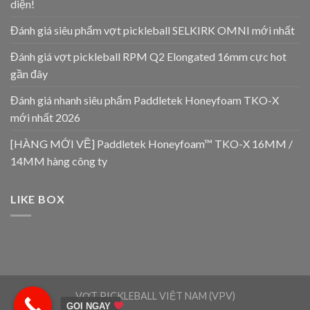
diện!
Đánh giá siêu phẩm vợt pickleball SELKIRK OMNI mới nhất
Đánh giá vợt pickleball RPM Q2 Elongated 16mm cực hot
gần đây
Đánh giá nhanh siêu phẩm Paddletek Honeyfoam TKO-X
mới nhất 2026
[HÀNG MỚI VỀ] Paddletek Honeyfoam™ TKO-X 16MM /
14MM hàng công ty
LIKE BOX
VỢT PICKLEBALL VIỆT NAM (VPV)
GỌI NGAY