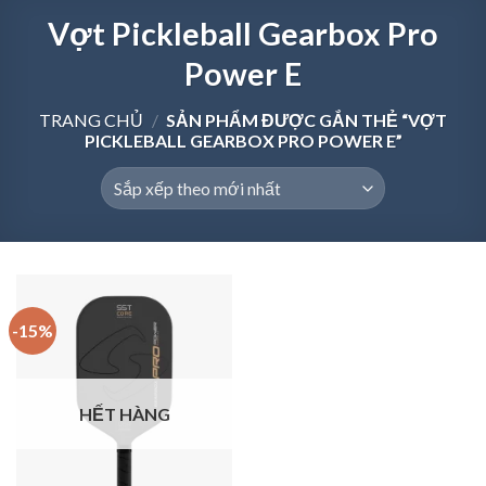
Vợt Pickleball Gearbox Pro
Power E
TRANG CHỦ
/
SẢN PHẨM ĐƯỢC GẮN THẺ “VỢT
PICKLEBALL GEARBOX PRO POWER E”
-15%
HẾT HÀNG