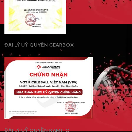
ĐẠI LÝ UỶ QUYỀN GEARBOX
ĐẠI LÝ UỶ QUYỀN KAMITO