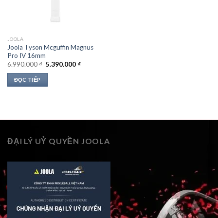
JOOLA
Joola Tyson Mcguffin Magnus
Pro IV 16mm
Giá
Giá
6.990.000
₫
5.390.000
₫
gốc
hiện
là:
tại
ĐỌC TIẾP
6.990.000 ₫.
là:
5.390.000 ₫.
ĐẠI LÝ UỶ QUYỀN JOOLA