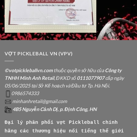
VỢT PICKLEBALL VN (VPV)
©votpickleballvn.com
thuộc quyền sở hữu của
Công ty
TNHH Minh Anh Retail
, ĐKKD số
0111077907
cấp ngày
05/06/2025 tại Sở Kế hoạch và Đầu tư Tp. Hà Nội.
0986574333
minhanhretail@gmail.com
4B5 Nguyễn Cảnh Dị, p. Định Công, HN
Đại lý phân phối vợt Pickleball chính
hãng các thương hiệu nổi tiếng thế giới