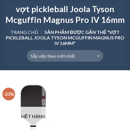
vợt pickleball Joola Tyson
Mcguffin Magnus Pro IV 16mm
TRANG CHỦ
/
SẢN PHẨM ĐƯỢC GẮN THẺ “VỢT
PICKLEBALL JOOLA TYSON MCGUFFIN MAGNUS PRO
IV 16MM”
-23%
HẾT HÀNG