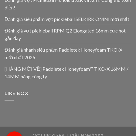
diện!
Đánh giá siêu phẩm vợt pickleball SELKIRK OMNI mới nhất
Đánh giá vợt pickleball RPM Q2 Elongated 16mm cực hot
gần đây
Đánh giá nhanh siêu phẩm Paddletek Honeyfoam TKO-X
mới nhất 2026
[HÀNG MỚI VỀ] Paddletek Honeyfoam™ TKO-X 16MM /
14MM hàng công ty
LIKE BOX
VỢT PICKLEBALL VIỆT NAM (VPV)