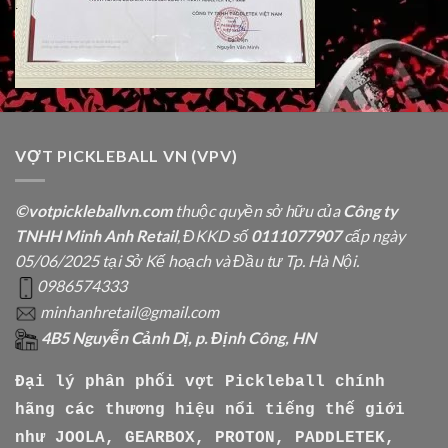
VỢT PICKLEBALL VN (VPV)
©votpickleballvn.com
thuộc quyền sở hữu của
Công ty
TNHH Minh Anh Retail
, ĐKKD số
0111077907
cấp ngày
05/06/2025 tại Sở Kế hoạch và Đầu tư Tp. Hà Nội.
0986574333
minhanhretail@gmail.com
4B5 Nguyễn Cảnh Dị, p. Định Công, HN
Đại lý phân phối vợt Pickleball chính
hãng các thương hiệu nổi tiếng thế giới
như
JOOLA, GEARBOX, PROTON, PADDLETEK,