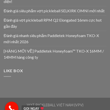
diện!
Đánh giá siêu phẩm vợt pickleball SELKIRK OMNI mới nhất
Đánh giá vợt pickleball RPM Q2 Elongated 16mm cực hot
gần đây
Đánh giá nhanh siêu phẩm Paddletek Honeyfoam TKO-X
mới nhất 2026
[HÀNG MỚI VỀ] Paddletek Honeyfoam™ TKO-X 16MM /
14MM hàng công ty
LIKE BOX
VỢT PICKLEBALL VIỆT NAM (VPV)
GỌI NGAY