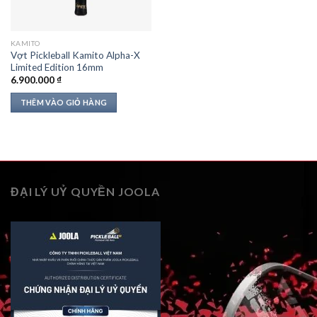
KAMITO
Vợt Pickleball Kamito Alpha-X
Limited Edition 16mm
6.900.000
₫
THÊM VÀO GIỎ HÀNG
ĐẠI LÝ UỶ QUYỀN JOOLA