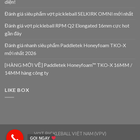
diện!
Đánh giá siêu phẩm vợt pickleball SELKIRK OMNI mới nhất
Đánh giá vợt pickleball RPM Q2 Elongated 16mm cực hot
gần đây
Đánh giá nhanh siêu phẩm Paddletek Honeyfoam TKO-X
mới nhất 2026
[HÀNG MỚI VỀ] Paddletek Honeyfoam™ TKO-X 16MM /
14MM hàng công ty
LIKE BOX
VỢT PICKLEBALL VIỆT NAM (VPV)
GỌI NGAY