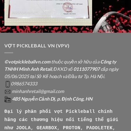
VỢT PICKLEBALL VN (VPV)
©votpickleballvn.com
thuộc quyền sở hữu của
Công ty
TNHH Minh Anh Retail
, ĐKKD số
0111077907
cấp ngày
05/06/2025 tại Sở Kế hoạch và Đầu tư Tp. Hà Nội.
0986574333
minhanhretail@gmail.com
4B5 Nguyễn Cảnh Dị, p. Định Công, HN
Đại lý phân phối vợt Pickleball chính
hãng các thương hiệu nổi tiếng thế giới
như
JOOLA, GEARBOX, PROTON, PADDLETEK,